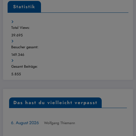
Statistik
Total Views:
39.695
Besucher gesamt:
149.346
Gesamt Beiträge:
5.855
Das hast du vielleicht verpasst
CHT
ÜBERSICH
st 2026
Wolfgang Thiemann
Dudesp