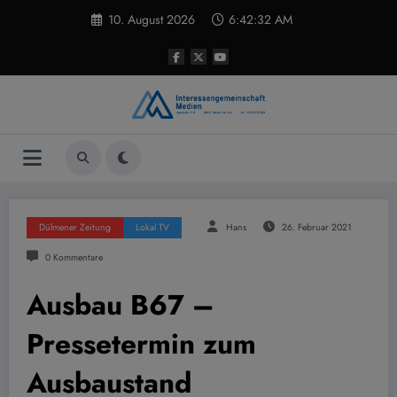
Zum
10. August 2026
6:42:33 AM
Inhalt
springen
Dülmener Zeitung
Lokal TV
Hans
26. Februar 2021
0 Kommentare
Ausbau B67 –
Pressetermin zum
Ausbaustand