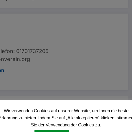
lefon: 01701737205
nverein.org
en
Vorheriger Beitrag
Wir verwenden Cookies auf unserer Website, um Ihnen die beste
onstituierende Sitzung in Haltern am See
Erfahrung zu bieten. Indem Sie auf „Alle akzeptieren“ klicken, stimme
Sie der Verwendung der Cookies zu.