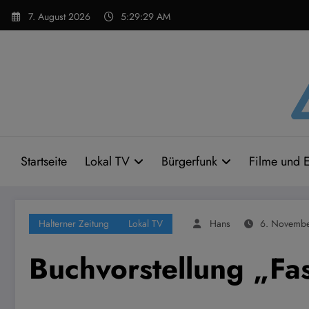
Zum
7. August 2026
5:29:30 AM
Inhalt
springen
Startseite
Lokal TV
Bürgerfunk
Filme und E
Halterner Zeitung
Lokal TV
Hans
6. Novemb
Buchvorstellung „Fa