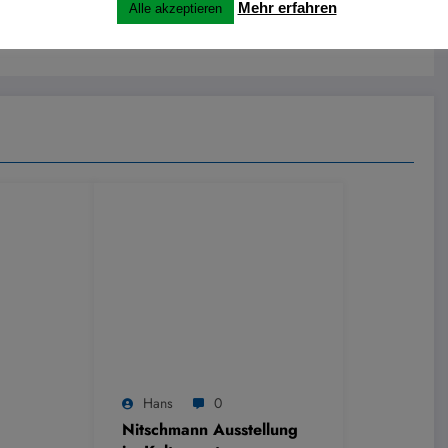
Mehr erfahren
Alle akzeptieren
enkt und Kannebrocksbach in Merfeld
Hans
0
Nitschmann Ausstellung