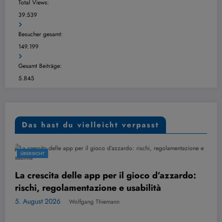
Total Views:
39.539
Besucher gesamt:
149.199
Gesamt Beiträge:
5.845
Das hast du vielleicht verpasst
ÜBERSICHT
4. August 2026
Wolfgang Thiemann
 il gioco d’azzardo:
e usabilità
n
All rights reserved © 2025 | Präsentiert von
SpiceThemes