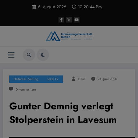
Zum
6. August 2026
10:20:45 PM
Inhalt
springen
Halterner Zeitung
Lokal TV
Hans
24. Juni 2020
0 Kommentare
Gunter Demnig verlegt
Stolperstein in Lavesum