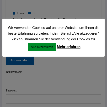
Hans
0
Nitschmann Ausstellung im Kulturzentrum
Westring
Wir verwenden Cookies auf unserer Website, um Ihnen die
beste Erfahrung zu bieten. Indem Sie auf „Alle akzeptieren“
27. Juni 2026
klicken, stimmen Sie der Verwendung der Cookies zu.
Mehr erfahren
Alle akzeptieren
Anmelden
Benutzername
Passwort