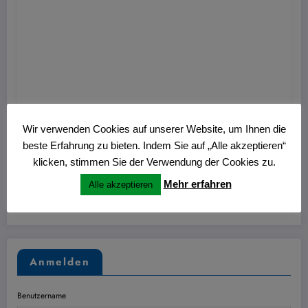
Hans
0
Wir verwenden Cookies auf unserer Website, um Ihnen die
Nitschmann Ausstellung im Kulturzentrum
beste Erfahrung zu bieten. Indem Sie auf „Alle akzeptieren“
Westring
klicken, stimmen Sie der Verwendung der Cookies zu.
Mehr erfahren
Alle akzeptieren
27. Juni 2026
Anmelden
Benutzername