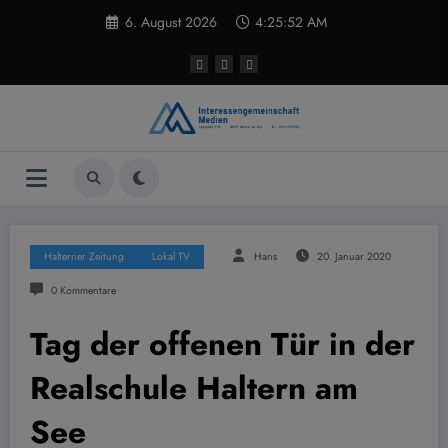
Zum
6. August 2026
4:25:53 AM
Inhalt
springen
Halterner Zeitung
Lokal TV
Hans
20. Januar 2020
0 Kommentare
Tag der offenen Tür in der
Realschule Haltern am
See