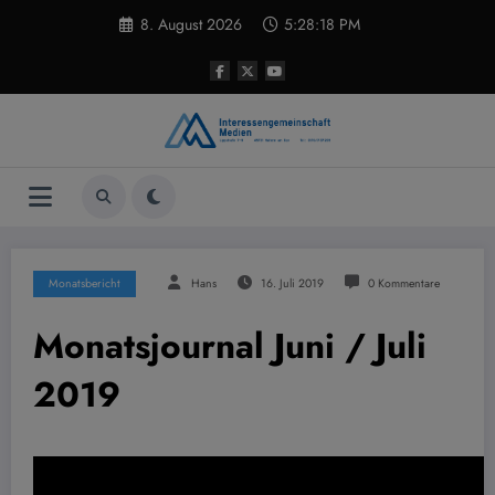
Zum
8. August 2026
5:28:18 PM
Inhalt
springen
Monatsbericht
Hans
16. Juli 2019
0 Kommentare
Monatsjournal Juni / Juli
2019