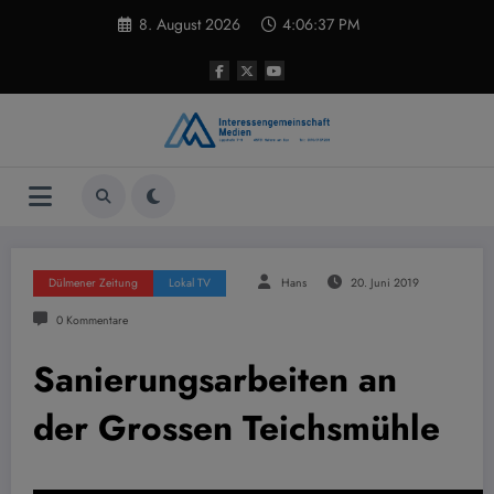
Zum
8. August 2026
4:06:38 PM
Inhalt
springen
Dülmener Zeitung
Lokal TV
Hans
20. Juni 2019
0 Kommentare
Sanierungsarbeiten an
der Grossen Teichsmühle