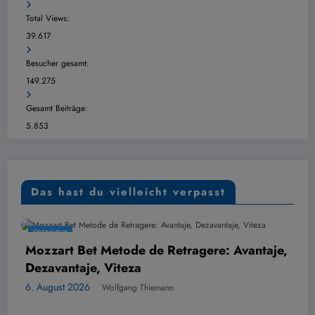
Total Views:
39.617
Besucher gesamt:
149.275
Gesamt Beiträge:
5.853
Das hast du vielleicht verpasst
ÜBERSICHT
Bet Metode de Retragere: Avantaje,
Hvordan 
aje, Viteza
din perm
026
6. August 20
Wolfgang Thiemann