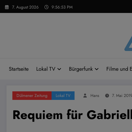
Zum
7. August 2026
9:56:54 PM
Inhalt
springen
Startseite
Lokal TV
Bürgerfunk
Filme und E
Dülmener Zeitung
Lokal TV
Hans
7. Mai 201
Requiem für Gabriel