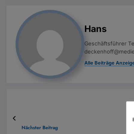
Hans
Geschäftsführer Te
deckenhoff@medie
Alle Beiträge Anzeig
Nächster Beitrag