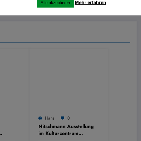
Mehr erfahren
ltern
Alle akzeptieren
Hans
0
Nitschmann Ausstellung
im Kulturzentrum
Westring