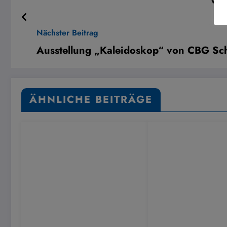
Ge
Nächster Beitrag
Ausstellung „Kaleidoskop“ von CBG Sch
ÄHNLICHE BEITRÄGE