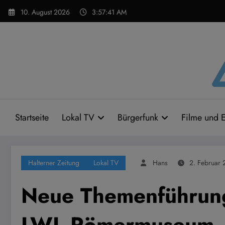
Zum
10. August 2026
3:57:42 AM
Inhalt
springen
Startseite
Lokal TV
Bürgerfunk
Filme und E
Halterner Zeitung
Lokal TV
Hans
2. Februar 
Neue Themenführun
LWL Römermuseum