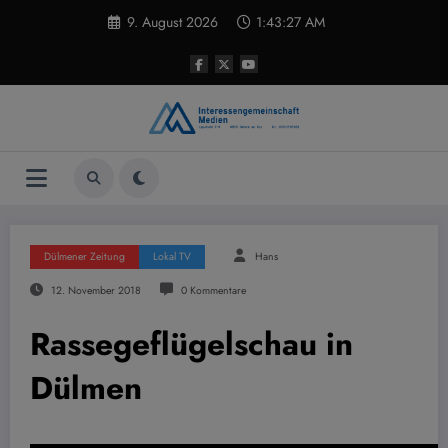
Zum
9. August 2026
1:43:28 AM
Inhalt
springen
Dülmener Zeitung
Lokal TV
Hans
12. November 2018
0 Kommentare
Rassegeflügelschau in
Dülmen