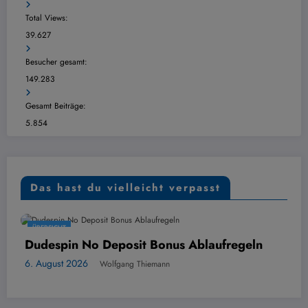
Total Views:
39.627
Besucher gesamt:
149.283
Gesamt Beiträge:
5.854
Das hast du vielleicht verpasst
ÜBERSICHT
 No Deposit Bonus Ablaufregeln
Mozzart B
Dezavanta
026
Wolfgang Thiemann
6. August 20