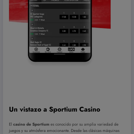
Un vistazo a Sportium Casino
El
casino de Sportium
es conocido por su amplia variedad de
juegos y su atmósfera emocionante. Desde las clásicas máquinas