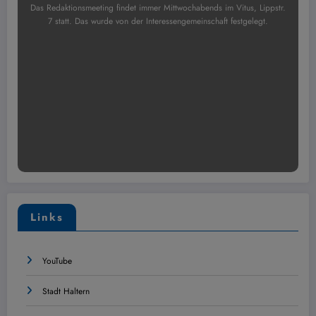
Das Redaktionsmeeting findet immer Mittwochabends im Vitus, Lippstr.
7 statt. Das wurde von der Interessengemeinschaft festgelegt.
Links
YouTube
Stadt Haltern