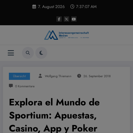
Zum
7. August 2026
7:37:08 AM
Inhalt
springen
Übersicht
Wolfgang Thiemann
26. September 2018
0 Kommentare
Explora el Mundo de
Sportium: Apuestas,
Casino, App y Poker