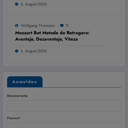
6. August 2026
Wolfgang Thiemann
0
Mozzart Bet Metode de Retragere:
Avantaje, Dezavantaje, Viteza
6. August 2026
Anmelden
Benutzername
Passwort