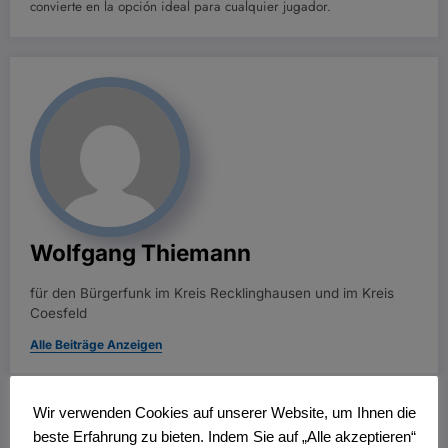
convierte en la opción ideal para cualquier jugador.
Wolfgang Thiemann
für den Bürgerfunk im Kreis Recklinghausen und im Kreis
Coesfeld
Alle Beiträge Anzeigen
Wir verwenden Cookies auf unserer Website, um Ihnen die
Vorheriger Beitrag
beste Erfahrung zu bieten. Indem Sie auf „Alle akzeptieren“