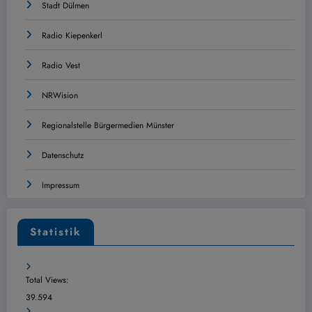
Stadt Dülmen
Radio Kiepenkerl
Radio Vest
NRWision
Regionalstelle Bürgermedien Münster
Datenschutz
Impressum
Statistik
Total Views:
39.594