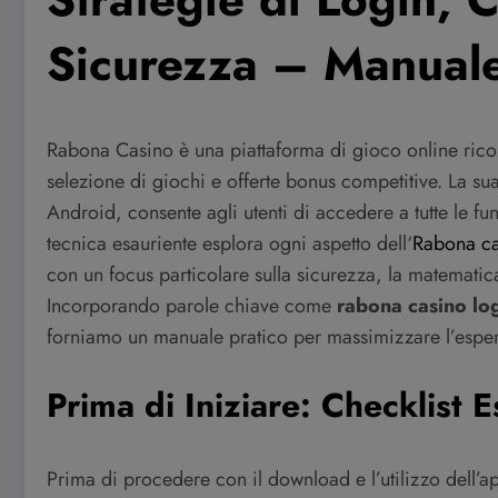
Sicurezza – Manual
Rabona Casino è una piattaforma di gioco online ricono
selezione di giochi e offerte bonus competitive. La su
Android, consente agli utenti di accedere a tutte le f
tecnica esauriente esplora ogni aspetto dell‘
Rabona ca
con un focus particolare sulla sicurezza, la matematic
Incorporando parole chiave come
rabona casino lo
forniamo un manuale pratico per massimizzare l’esper
Prima di Iniziare: Checklist 
Prima di procedere con il download e l’utilizzo dell’app