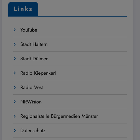
Links
YouTube
Stadt Haltern
Stadt Dülmen
Radio Kiepenkerl
Radio Vest
NRWision
Regionalstelle Bürgermedien Münster
Datenschutz