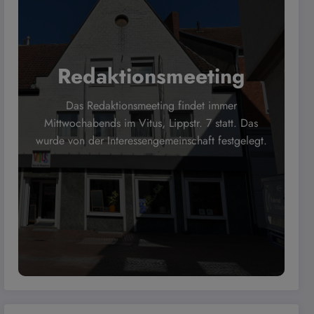
Redaktionsmeeting
Das Redaktionsmeeting findet immer
Mittwochabends im Vitus, Lippstr. 7 statt. Das
wurde von der Interessengemeinschaft festgelegt.