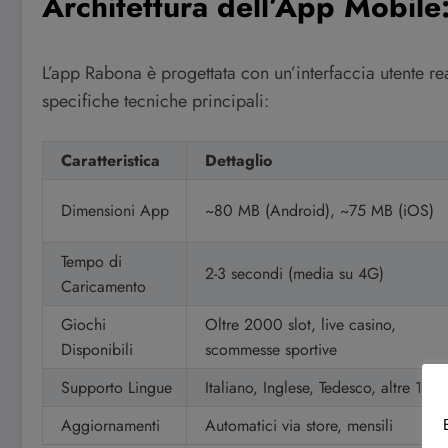
Architettura dell’App Mobile
L’app Rabona è progettata con un’interfaccia utente rea
specifiche tecniche principali:
Caratteristica
Dettaglio
Dimensioni App
~80 MB (Android), ~75 MB (iOS)
Tempo di
2-3 secondi (media su 4G)
Caricamento
Giochi
Oltre 2000 slot, live casino,
Disponibili
scommesse sportive
Supporto Lingue
Italiano, Inglese, Tedesco, altre 10+
Aggiornamenti
Automatici via store, mensili