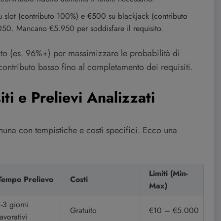
slot (contributo 100%) e €500 su blackjack (contributo
050. Mancano €5.950 per soddisfare il requisito.
lto (es. 96%+) per massimizzare le probabilità di
contributo basso fino al completamento dei requisiti.
i e Prelievi Analizzati
na con tempistiche e costi specifici. Ecco una
Limiti (Min-
Tempo Prelievo
Costi
Max)
1-3 giorni
Gratuito
€10 – €5.000
lavorativi