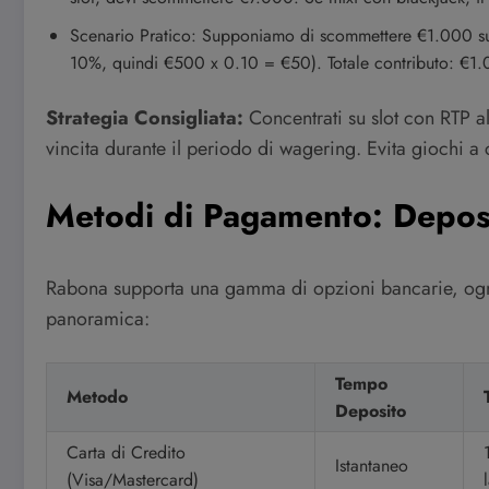
Scenario Pratico: Supponiamo di scommettere €1.000 su 
10%, quindi €500 x 0.10 = €50). Totale contributo: €1.
Strategia Consigliata:
Concentrati su slot con RTP a
vincita durante il periodo di wagering. Evita giochi a 
Metodi di Pagamento: Deposit
Rabona supporta una gamma di opzioni bancarie, ognu
panoramica:
Tempo
Metodo
Deposito
Carta di Credito
Istantaneo
(Visa/Mastercard)