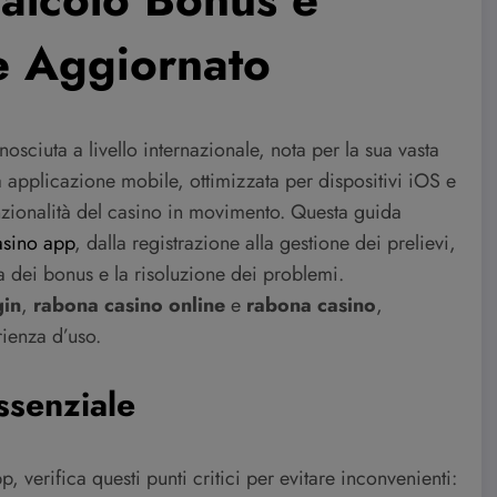
e Aggiornato
sciuta a livello internazionale, nota per la sua vasta
a applicazione mobile, ottimizzata per dispositivi iOS e
unzionalità del casino in movimento. Questa guida
sino app
, dalla registrazione alla gestione dei prelievi,
a dei bonus e la risoluzione dei problemi.
gin
,
rabona casino online
e
rabona casino
,
ienza d’uso.
Essenziale
, verifica questi punti critici per evitare inconvenienti: