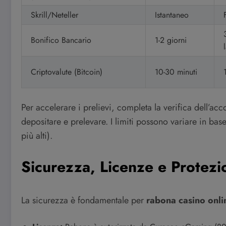
Skrill/Neteller
Istantaneo
Bonifico Bancario
1-2 giorni
Criptovalute (Bitcoin)
10-30 minuti
Per accelerare i prelievi, completa la verifica dell’acc
depositare e prelevare. I limiti possono variare in base
più alti).
Sicurezza, Licenze e Protezi
La sicurezza è fondamentale per
rabona casino onli