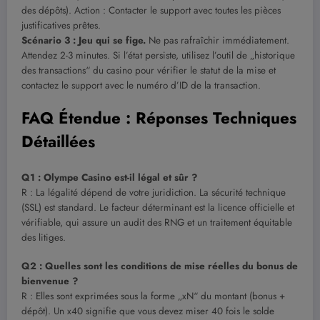
des dépôts). Action : Contacter le support avec toutes les pièces
justificatives prêtes.
Scénario 3 : Jeu qui se fige.
Ne pas rafraîchir immédiatement.
Attendez 2-3 minutes. Si l’état persiste, utilisez l’outil de „historique
des transactions“ du casino pour vérifier le statut de la mise et
contactez le support avec le numéro d’ID de la transaction.
FAQ Étendue : Réponses Techniques
Détaillées
Q1 : Olympe Casino est-il légal et sûr ?
R : La légalité dépend de votre juridiction. La sécurité technique
(SSL) est standard. Le facteur déterminant est la licence officielle et
vérifiable, qui assure un audit des RNG et un traitement équitable
des litiges.
Q2 : Quelles sont les conditions de mise réelles du bonus de
bienvenue ?
R : Elles sont exprimées sous la forme „xN“ du montant (bonus +
dépôt). Un x40 signifie que vous devez miser 40 fois le solde