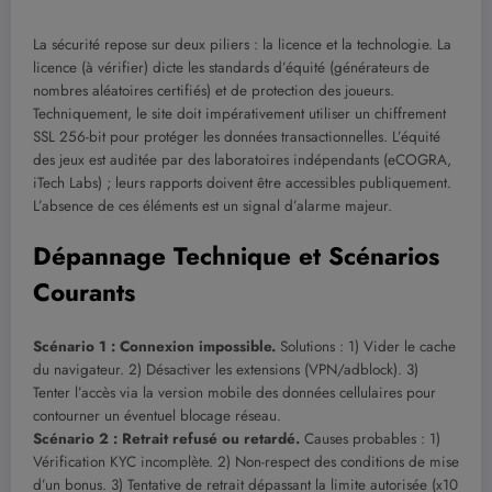
La sécurité repose sur deux piliers : la licence et la technologie. La
licence (à vérifier) dicte les standards d’équité (générateurs de
nombres aléatoires certifiés) et de protection des joueurs.
Techniquement, le site doit impérativement utiliser un chiffrement
SSL 256-bit pour protéger les données transactionnelles. L’équité
des jeux est auditée par des laboratoires indépendants (eCOGRA,
iTech Labs) ; leurs rapports doivent être accessibles publiquement.
L’absence de ces éléments est un signal d’alarme majeur.
Dépannage Technique et Scénarios
Courants
Scénario 1 : Connexion impossible.
Solutions : 1) Vider le cache
du navigateur. 2) Désactiver les extensions (VPN/adblock). 3)
Tenter l’accès via la version mobile des données cellulaires pour
contourner un éventuel blocage réseau.
Scénario 2 : Retrait refusé ou retardé.
Causes probables : 1)
Vérification KYC incomplète. 2) Non-respect des conditions de mise
d’un bonus. 3) Tentative de retrait dépassant la limite autorisée (x10