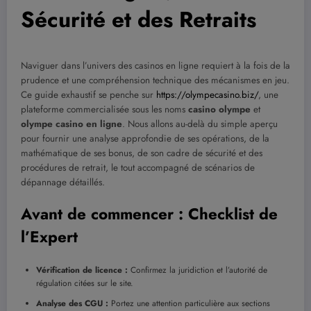
Sécurité et des Retraits
Naviguer dans l’univers des casinos en ligne requiert à la fois de la
prudence et une compréhension technique des mécanismes en jeu.
Ce guide exhaustif se penche sur
https://olympecasino.biz/
, une
plateforme commercialisée sous les noms
casino olympe
et
olympe casino en ligne
. Nous allons au-delà du simple aperçu
pour fournir une analyse approfondie de ses opérations, de la
mathématique de ses bonus, de son cadre de sécurité et des
procédures de retrait, le tout accompagné de scénarios de
dépannage détaillés.
Avant de commencer : Checklist de
l’Expert
Vérification de licence :
Confirmez la juridiction et l’autorité de
régulation citées sur le site.
Analyse des CGU :
Portez une attention particulière aux sections