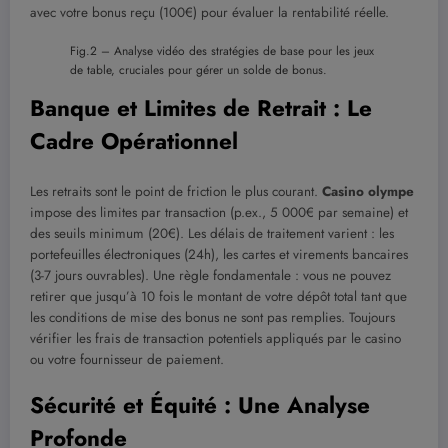
avec votre bonus reçu (100€) pour évaluer la rentabilité réelle.
Fig.2 – Analyse vidéo des stratégies de base pour les jeux
de table, cruciales pour gérer un solde de bonus.
Banque et Limites de Retrait : Le
Cadre Opérationnel
Les retraits sont le point de friction le plus courant.
Casino olympe
impose des limites par transaction (p.ex., 5 000€ par semaine) et
des seuils minimum (20€). Les délais de traitement varient : les
portefeuilles électroniques (24h), les cartes et virements bancaires
(3-7 jours ouvrables). Une règle fondamentale : vous ne pouvez
retirer que jusqu’à 10 fois le montant de votre dépôt total tant que
les conditions de mise des bonus ne sont pas remplies. Toujours
vérifier les frais de transaction potentiels appliqués par le casino
ou votre fournisseur de paiement.
Sécurité et Équité : Une Analyse
Profonde