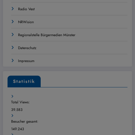
Radio Vest
NRWision
Regionalstelle Bürgermedien Münster
Datenschutz
Impressum
Statistik
Total Views:
39.583
Besucher gesamt:
149.243