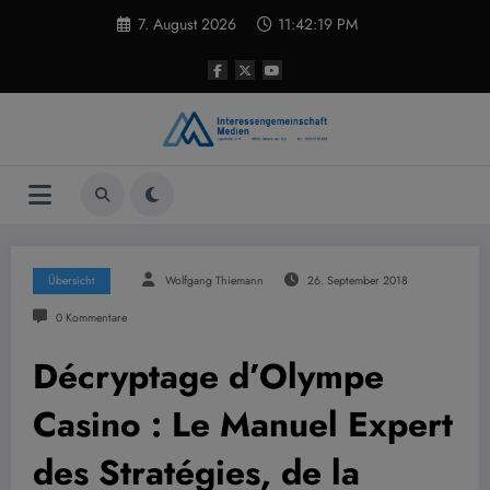
Zum
7. August 2026
11:42:20 PM
Inhalt
springen
Übersicht
Wolfgang Thiemann
26. September 2018
0 Kommentare
Décryptage d’Olympe
Casino : Le Manuel Expert
des Stratégies, de la