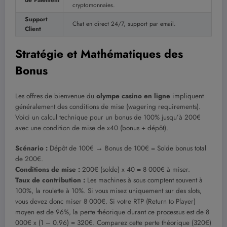
de Paiement
cryptomonnaies.
Support
Chat en direct 24/7, support par email.
Client
Stratégie et Mathématiques des
Bonus
Les offres de bienvenue du
olympe casino en ligne
impliquent
généralement des conditions de mise (wagering requirements).
Voici un calcul technique pour un bonus de 100% jusqu’à 200€
avec une condition de mise de x40 (bonus + dépôt).
Scénario :
Dépôt de 100€ → Bonus de 100€ = Solde bonus total
de 200€.
Conditions de mise :
200€ (solde) x 40 = 8 000€ à miser.
Taux de contribution :
Les machines à sous comptent souvent à
100%, la roulette à 10%. Si vous misez uniquement sur des slots,
vous devez donc miser 8 000€. Si votre RTP (Return to Player)
moyen est de 96%, la perte théorique durant ce processus est de 8
000€ x (1 – 0.96) = 320€. Comparez cette perte théorique (320€)