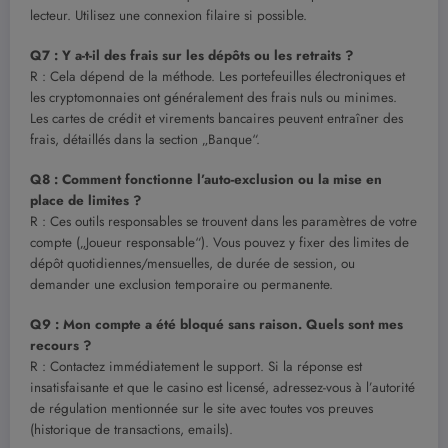
lecteur. Utilisez une connexion filaire si possible.
Q7 : Y a-t-il des frais sur les dépôts ou les retraits ?
R : Cela dépend de la méthode. Les portefeuilles électroniques et
les cryptomonnaies ont généralement des frais nuls ou minimes.
Les cartes de crédit et virements bancaires peuvent entraîner des
frais, détaillés dans la section „Banque“.
Q8 : Comment fonctionne l’auto-exclusion ou la mise en
place de limites ?
R : Ces outils responsables se trouvent dans les paramètres de votre
compte („Joueur responsable“). Vous pouvez y fixer des limites de
dépôt quotidiennes/mensuelles, de durée de session, ou
demander une exclusion temporaire ou permanente.
Q9 : Mon compte a été bloqué sans raison. Quels sont mes
recours ?
R : Contactez immédiatement le support. Si la réponse est
insatisfaisante et que le casino est licensé, adressez-vous à l’autorité
de régulation mentionnée sur le site avec toutes vos preuves
(historique de transactions, emails).