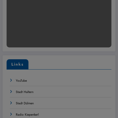
Links
YouTube
Stadt Haltern
Stadt Dülmen
Radio Kiepenkerl