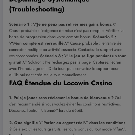
(Troubleshooting)
Scénario 1 : \“Je ne peux pas retirer mes gains bonus.\“
Cause probable : l’exigence de mise n’est pas remplie. Vérifiez la
barre de progression dans votre compte bonus.
Scénario 2 :
\“Mon compte est verrouillé.\“
Cause probable : tentative de
connexion multiple ou activité suspecte. Contactez le support avec
vos coordonnées.
Scénario 3 : \“Le jeu se fige pendant un tour
gratuit.\“
Solution : Ne rechargez pas la page. Capturez l’écran
avec l’horodatage et l’ID du tour, puis contactez le support pour
qu’ils puissent créditer le tour manuellement.
FAQ Étendue du Locowin Casino
1. Puis-je jouer sans réclamer le bonus de bienvenue ?
Oui,
c’est recommandé si vous voulez éviter les conditions restrictives.
Décochez l’option \“Bonus\“ lors du dépôt.
2. Que signifie \“Parier en argent réel\“ dans les conditions
?
Cela exclut les tours gratuits, les tours bonus ou tout mode \“fun\“.