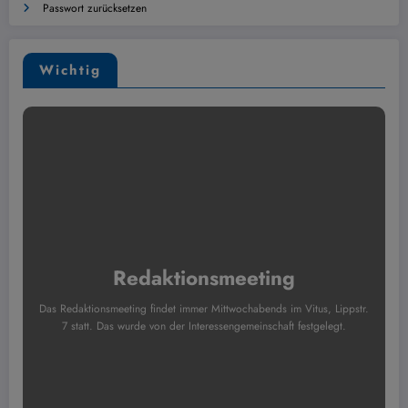
Passwort zurücksetzen
Wichtig
Redaktionsmeeting
Das Redaktionsmeeting findet immer Mittwochabends im Vitus, Lippstr.
7 statt. Das wurde von der Interessengemeinschaft festgelegt.