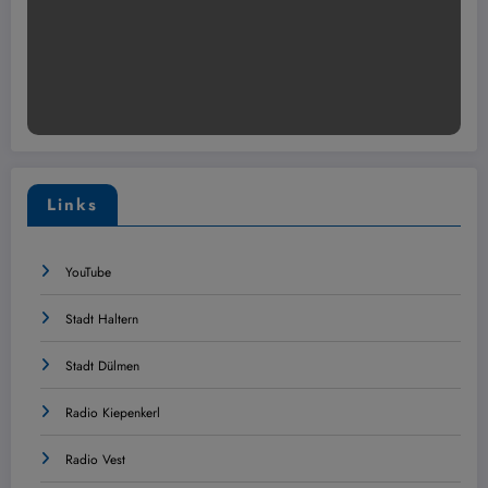
Links
YouTube
Stadt Haltern
Stadt Dülmen
Radio Kiepenkerl
Radio Vest