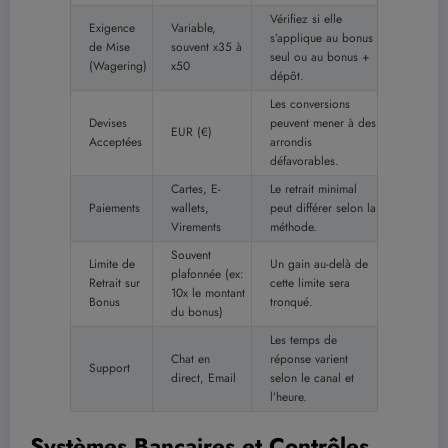
Vérifiez si elle
Exigence
Variable,
s’applique au bonus
de Mise
souvent x35 à
seul ou au bonus +
(Wagering)
x50
dépôt.
Les conversions
Devises
peuvent mener à des
EUR (€)
Acceptées
arrondis
défavorables.
Cartes, E-
Le retrait minimal
Paiements
wallets,
peut différer selon la
Virements
méthode.
Souvent
Limite de
Un gain au-delà de
plafonnée (ex:
Retrait sur
cette limite sera
10x le montant
Bonus
tronqué.
du bonus)
Les temps de
Chat en
réponse varient
Support
direct, Email
selon le canal et
l’heure.
Systèmes Bancaires et Contrôles