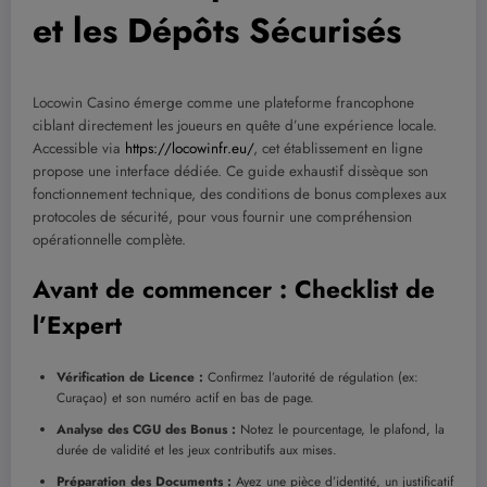
et les Dépôts Sécurisés
Locowin Casino émerge comme une plateforme francophone
ciblant directement les joueurs en quête d’une expérience locale.
Accessible via
https://locowinfr.eu/
, cet établissement en ligne
propose une interface dédiée. Ce guide exhaustif dissèque son
fonctionnement technique, des conditions de bonus complexes aux
protocoles de sécurité, pour vous fournir une compréhension
opérationnelle complète.
Avant de commencer : Checklist de
l’Expert
Vérification de Licence :
Confirmez l’autorité de régulation (ex:
Curaçao) et son numéro actif en bas de page.
Analyse des CGU des Bonus :
Notez le pourcentage, le plafond, la
durée de validité et les jeux contributifs aux mises.
Préparation des Documents :
Ayez une pièce d’identité, un justificatif