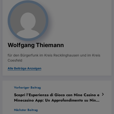
Wolfgang Thiemann
für den Bürgerfunk im Kreis Recklinghausen und im Kreis
Coesfeld
Alle Beiträge Anzeigen
Vorheriger Beitrag
Scopri l’Esperienza di Gioco con Nine Casino e
Ninecasino App: Un Approfondimento su Nine
Casino Login
Nächster Beitrag