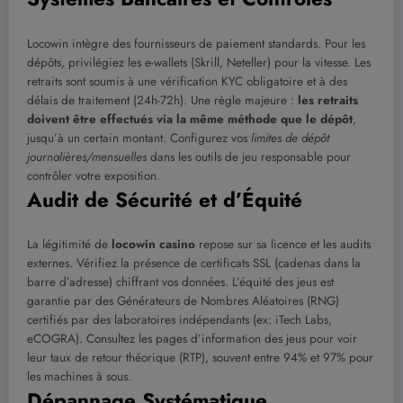
Locowin intègre des fournisseurs de paiement standards. Pour les
dépôts, privilégiez les e-wallets (Skrill, Neteller) pour la vitesse. Les
retraits sont soumis à une vérification KYC obligatoire et à des
délais de traitement (24h-72h). Une règle majeure :
les retraits
doivent être effectués via la même méthode que le dépôt
,
jusqu’à un certain montant. Configurez vos
limites de dépôt
journalières/mensuelles
dans les outils de jeu responsable pour
contrôler votre exposition.
Audit de Sécurité et d’Équité
La légitimité de
locowin casino
repose sur sa licence et les audits
externes. Vérifiez la présence de certificats SSL (cadenas dans la
barre d’adresse) chiffrant vos données. L’équité des jeus est
garantie par des Générateurs de Nombres Aléatoires (RNG)
certifiés par des laboratoires indépendants (ex: iTech Labs,
eCOGRA). Consultez les pages d’information des jeus pour voir
leur taux de retour théorique (RTP), souvent entre 94% et 97% pour
les machines à sous.
Dépannage Systématique