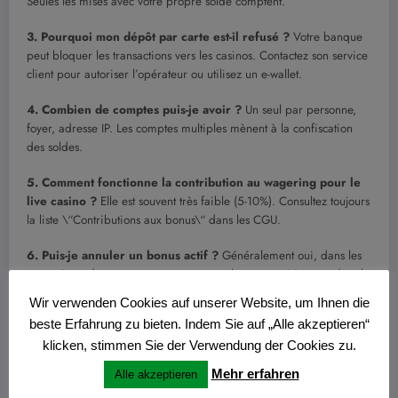
Seules les mises avec votre propre solde comptent.
3. Pourquoi mon dépôt par carte est-il refusé ?
Votre banque
peut bloquer les transactions vers les casinos. Contactez son service
client pour autoriser l’opérateur ou utilisez un e-wallet.
4. Combien de comptes puis-je avoir ?
Un seul par personne,
foyer, adresse IP. Les comptes multiples mènent à la confiscation
des soldes.
5. Comment fonctionne la contribution au wagering pour le
live casino ?
Elle est souvent très faible (5-10%). Consultez toujours
la liste \“Contributions aux bonus\“ dans les CGU.
6. Puis-je annuler un bonus actif ?
Généralement oui, dans les
paramètres du compte ou en contactant le support. Vous perdrez le
bonus et les gains associés.
Wir verwenden Cookies auf unserer Website, um Ihnen die
beste Erfahrung zu bieten. Indem Sie auf „Alle akzeptieren“
7. Quel est le délai pour passer la vérification KYC ?
Prévoyez
klicken, stimmen Sie der Verwendung der Cookies zu.
12 à 48 heures. Soumettez des documents nets et lisibles pour
l’accélérer.
Mehr erfahren
Alle akzeptieren