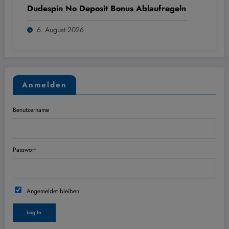
Dudespin No Deposit Bonus Ablaufregeln
6. August 2026
Anmelden
Benutzername
Passwort
Angemeldet bleiben