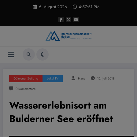
Zum
6. August 2026
4:57:52 PM
Inhalt
springen
Dülmener Zeitung
Lokal TV
Hans
12. Juli 2018
0 Kommentare
Wassererlebnisort am
Bulderner See eröffnet