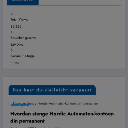
Total Views:
39.566
Besucher gesamt:
149.226
Gesamt Beiträge:
5.852
Das hast du vielleicht verpasst
ÜBERSICHT
dic Automaten-kontoen
Digital kontoutskrift f
6. August 2026
Wolfgang Thi