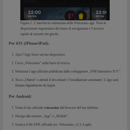
Figura 1: L’interfaccia ottimizzata della Wincasino app. Nota la
disposizione ergonomica dei menu di navigazione e l’accesso
rapido al cassetto dei giochi.
Per iOS (iPhone/iPad):
Apri l’App Store sul tuo dispositivo.
Cerca „Wincasino“ nella barra di ricerca.
Seleziona l’app ufficiale pubblicata dallo sviluppatore „WM Interactive N.V.“.
Tocca „Ottieni“ e attendi il download e l’installazione automatici. L’app sarà
firmata digitalmente da Apple.
Per Android:
Visita il sito ufficiale
wincasino
dal browser del tuo telefono.
Naviga alla sezione „App“ o „Mobile“.
Scarica il file APK ufficiale (es: Wincasino_v2.1.4.apk).