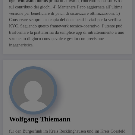
ogni
wincasino bonus
prima di attivarlo, concentrandosi sul WR e
sul contributo dei giochi. 4) Mantenere l’app aggiornata all’ultima
versione per beneficiare di patch di sicurezza e ottimizzazioni. 5)
Conservare sempre una copia dei documenti inviati per la verifica
KYC. Seguendo questo framework tecnico-operativo, l’utente può
trasformare la piattaforma da semplice app di intrattenimento a uno
strumento di gioco consapevole e gestito con precisione
ingegneristica.
Wolfgang Thiemann
für den Bürgerfunk im Kreis Recklinghausen und im Kreis Coesfeld