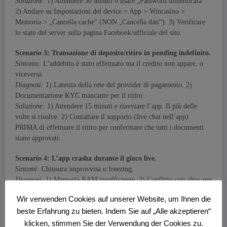
Soluzione:
1) Attendere 30 minuti o usare „Password dimenticata“.
2) Andare su Impostazioni del device > App > Wincasino >
Memoria > „Cancella cache“ (NON „Cancella dati“). 3) Verificare
lo stato del server sulla pagina Facebook/ufficiale del sito.
Scenario 3: Transazione di deposito/ritiro in pending indefinito.
Sintomo:
L’addebito è stato effettuato ma il credito non appare, o
viceversa.
Diagnosi:
1) Latenza della rete del provider di pagamento. 2)
Documentazione KYC mancante per il ritiro.
Soluzione:
1) Attendere 15 minuti e riavviare l’app. Il più delle
volte si risolve. 2) Contattare il supporto (live chat nell’app)
PRIMA di effettuare il ritiro per confermare che tutti i documenti
siano approvati.
Scenario 4: L’app crasha durante il gioco live.
Sintomi:
Chiusura improvvisa o freezing.
Diagnosi:
1) Memoria RAM insufficiente. 2) Conflitto con altre app
in background.
Wir verwenden Cookies auf unserer Website, um Ihnen die
Soluzione:
1) Chiudere tutte le app in background. 2) Su Android,
beste Erfahrung zu bieten. Indem Sie auf „Alle akzeptieren“
attivare la „Modalità Gioco“ se presente. 3) Ridurre la qualità
grafica nelle impostazioni del gioco live, se disponibile.
klicken, stimmen Sie der Verwendung der Cookies zu.