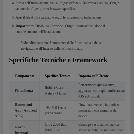
Prima dell’installazione, vai su
Impostazioni > Sicurezza
e abilita „Origini
sconosciute“ per questo browser specifico.
Apri il file APK scaricato e segui le istruzioni di installazione.
Importante:
Disabilita l’opzione „Origini sconosciute“ dopo il
completamento dell’installazione.
Video dimostrativo: Panoramica delle funzionalità e della
navigazione all’interno della Wincasino app.
Specifiche Tecniche e Framework
Componente
Specifica Tecnica
Impatto sull’Utente
Performance quasi-native,
Ibrida (React
Piattaforma
aggiornamenti rapidi uniformi su
Native / Flutter)
iOS e Android.
Dimensioni
Download veloce, ingombro
~85 MB (varia
App (Android
moderato nella memoria del
per versione)
APK)
device.
Oltre 2000 titoli
Catalogo vasto alimentato da
Giochi
(Slot, Live
server remoti; nessun download
Integrati