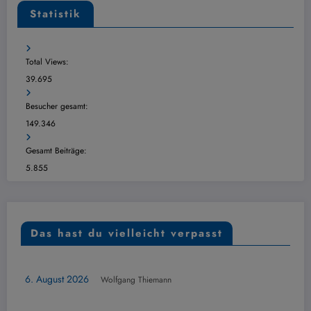
Statistik
Total Views:
39.695
Besucher gesamt:
149.346
Gesamt Beiträge:
5.855
Das hast du vielleicht verpasst
ÜBERSICHT
026
Wolfgang Thiemann
Dudespin 
6. August 20