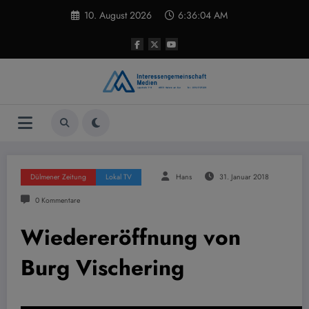
Zum
10. August 2026
6:36:05 AM
Inhalt
springen
Dülmener Zeitung
Lokal TV
Hans
31. Januar 2018
0 Kommentare
Wiedereröffnung von
Burg Vischering