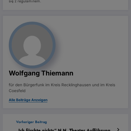
się z regulaminem.
Wolfgang Thiemann
für den Bürgerfunk im Kreis Recklinghausen und im Kreis
Coesfeld
Alle Beiträge Anzeigen
Vorheriger Beitrag
„Ich fürchte nichts“ N.N. Theater Aufführung