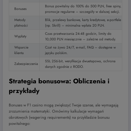
Bonus powitalny do 100% do 500 PLN, free spiny,
Bonuses
promocje regularne – szczegóły w dalszej sekcji.
Metody
Blik, przelewy bankowe, karty kredytowe, e-portfele
płatności
(np. Skrill) – minimalna wpłata 20 PLN.
Czas przetwarzania 24-48 godzin, limity do
Wypłaty
10,000 PLN miesięcznie – zależne od metody.
Wsparcie
Czat na żywo 24/7, e-mail, FAQ – dostępne w
klienta
języku polskim.
SSL 256-bit, weryfikacja dwuetapowa, ochrona
Zabezpieczenia
danych zgodnie z RODO.
Strategia bonusowa: Obliczenia i
przykłady
Bonuses w F1 casino mogą zwiększyć Twoje szanse, ale wymagają
zrozumienia matematyki. Omówimy kalkulacje wymagań
obrotowych (wagering requirements) na przykładzie bonusu
powitalnego: