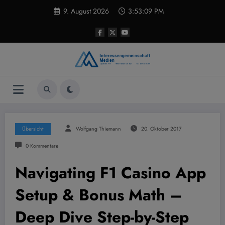
Zum
9. August 2026
3:53:09 PM
Inhalt
springen
Übersicht
Wolfgang Thiemann
20. Oktober 2017
0 Kommentare
Navigating F1 Casino App
Setup & Bonus Math –
Deep Dive Step-by-Step