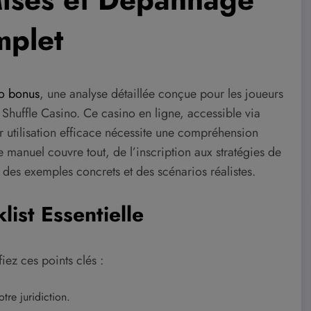
mplet
no bonus
, une analyse détaillée conçue pour les joueurs
Shuffle Casino. Ce casino en ligne, accessible via
eur utilisation efficace nécessite une compréhension
anuel couvre tout, de l’inscription aux stratégies de
 des exemples concrets et des scénarios réalistes.
ist Essentielle
iez ces points clés :
tre juridiction.