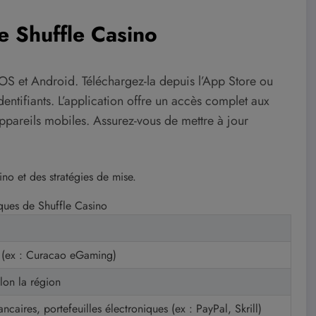
e Shuffle Casino
OS et Android. Téléchargez-la depuis l’App Store ou
dentifiants. L’application offre un accès complet aux
ppareils mobiles. Assurez-vous de mettre à jour
ino et des stratégies de mise.
iques de Shuffle Casino
e (ex : Curacao eGaming)
lon la région
ncaires, portefeuilles électroniques (ex : PayPal, Skrill)