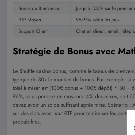
Bonus de Bienvenue
Jusqu’à 100% sur le premier 
RTP Moyen
95-97% selon les jeux
Support Client
Chat en direct, email, télép
Stratégie de Bonus avec Mat
Le Shuffle casino bonus, comme le bonus de bienvenu
typique de 30x le montant du bonus. Par exemple, si
total à miser est (100€ bonus + 100€ dépôt) * 30 = 600
96%, vous perdrez en moyenne 4% des mises, soit 600
devez avoir un solde suffisant après mise. Scénario :
sur des slots avec haut RTP pour minimiser les pertes. 
probabilités.