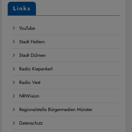
Links
YouTube
Stadt Haltern
Stadt Dülmen
Radio Kiepenkerl
Radio Vest
NRWision
Regionalstelle Bürgermedien Münster
Datenschutz