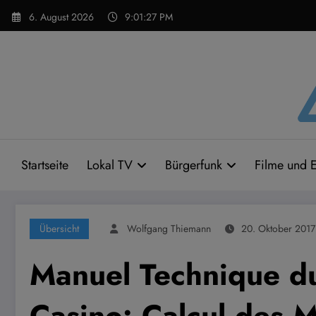
Zum
6. August 2026
9:01:28 PM
Inhalt
springen
Startseite
Lokal TV
Bürgerfunk
Filme und E
Übersicht
Wolfgang Thiemann
20. Oktober 2017
Manuel Technique du
Casino: Calcul des 