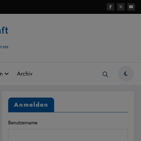
rn
Archiv
Anmelden
Benutzername