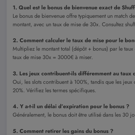
1. Quel est le bonus de bienvenue exact de Shuff
Le bonus de bienvenue offre typiquement un match de 
montant, avec un taux de mise de 30x. Consultez shuffle
2. Comment calculer le taux de mise pour le bon
Multipliez le montant total (dépôt + bonus) par le t
taux de mise 30x = 3000€ à miser.
3. Les jeux contribuent-ils différemment au taux 
Oui, les slots contribuent à 100%, tandis que les jeux
20%. Vérifiez les termes spécifiques.
4. Y a-t-il un délai d’expiration pour le bonus ?
Généralement, le bonus doit être utilisé dans les 30 jou
5. Comment retirer les gains du bonus ?