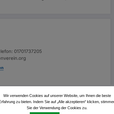
lefon: 01701737205
nverein.org
en
Wir verwenden Cookies auf unserer Website, um Ihnen die beste
Vorheriger Beitrag
Erfahrung zu bieten. Indem Sie auf „Alle akzeptieren“ klicken, stimme
lyse van Veiligheidsprotocols & Bonussen
Sie der Verwendung der Cookies zu.
– Stapsgewijze Handleiding