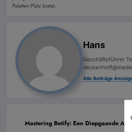
Paletten Platz bietet.
Hans
Geschäftsführer Te
deckenhoff@medie
Alle Beiträge Anzeig
Mastering Betify: Een Diepgaande Ana