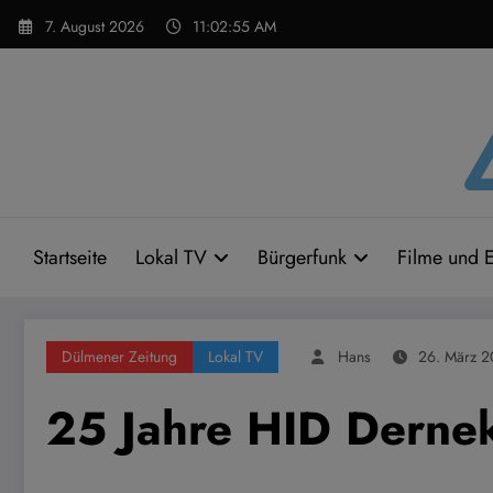
Zum
7. August 2026
11:02:55 AM
Inhalt
springen
Startseite
Lokal TV
Bürgerfunk
Filme und E
Dülmener Zeitung
Lokal TV
Hans
26. März 2
25 Jahre HID Dern