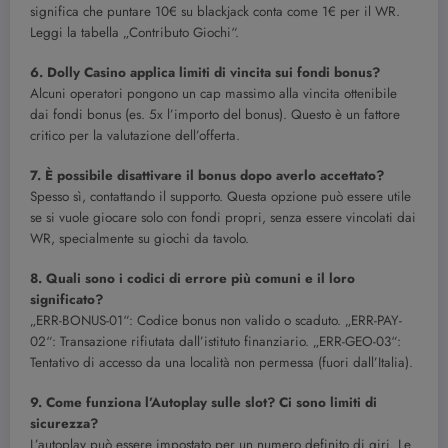
significa che puntare 10€ su blackjack conta come 1€ per il WR.
Leggi la tabella „Contributo Giochi“.
6. Dolly Casino applica limiti di vincita sui fondi bonus?
Alcuni operatori pongono un cap massimo alla vincita ottenibile
dai fondi bonus (es. 5x l’importo del bonus). Questo è un fattore
critico per la valutazione dell’offerta.
7. È possibile disattivare il bonus dopo averlo accettato?
Spesso sì, contattando il supporto. Questa opzione può essere utile
se si vuole giocare solo con fondi propri, senza essere vincolati dai
WR, specialmente su giochi da tavolo.
8. Quali sono i codici di errore più comuni e il loro
significato?
„ERR-BONUS-01“: Codice bonus non valido o scaduto. „ERR-PAY-
02“: Transazione rifiutata dall’istituto finanziario. „ERR-GEO-03“:
Tentativo di accesso da una località non permessa (fuori dall’Italia).
9. Come funziona l’Autoplay sulle slot? Ci sono limiti di
sicurezza?
L’autoplay può essere impostato per un numero definito di giri. Le