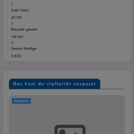
Total Views:
39.710
Besucher gesamt:
149.361
Gesamt Beiträge:
5.855
Das hast du vielleicht verpasst
ÜBERSICHT