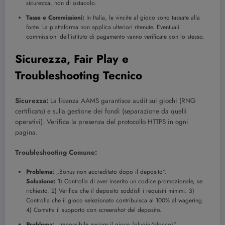
sicurezza, non di ostacolo.
Tasse e Commissioni:
In Italia, le vincite al gioco sono tassate alla
fonte. La piattaforma non applica ulteriori ritenute. Eventuali
commissioni dell’istituto di pagamento vanno verificate con lo stesso.
Sicurezza, Fair Play e
Troubleshooting Tecnico
Sicurezza:
La licenza AAMS garantisce audit sui giochi (RNG
certificato) e sulla gestione dei fondi (separazione da quelli
operativi). Verifica la presenza del protocollo HTTPS in ogni
pagina.
Troubleshooting Comune:
Problema:
„Bonus non accreditato dopo il deposito“.
Soluzione:
1) Controlla di aver inserito un codice promozionale, se
richiesto. 2) Verifica che il deposito soddisfi i requisiti minimi. 3)
Controlla che il gioco selezionato contribuisca al 100% al wagering.
4) Contatta il supporto con screenshot del deposito.
Problema:
„Impossibile avviare il gioco (plugin/blocco)“.