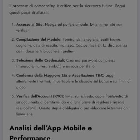
Il processo di onboarding è critico per la sicurezza futura. Segui
questi passi strutturati:
Accesso al Sito:
Naviga sul portale ufficiale. Evita mirror site non
verificati.
Compilazione del Modulo:
Fornisci dati anagrafici esatti (nome,
cognome, data di nascita, indirizzo, Codice Fiscale). La discrepanza
con i documenti bloccherà i prelievi.
Selezione delle Credenziali:
Crea una password complessa
(maiuscole, numeri, simboli) e univoca per il sito.
Conferma della Maggiore Età e Accettazione T&C:
Leggi
attentamente i termini, in particolare le clausole sul bonus e sui limiti di
gioco.
Verifica dell’Account (KYC):
Invia, su richiesta, copia fronte/retro di
un documento d’identità valido e di una prova di residenza recente
(es. bolletta). Questo step è obbligatorio per sbloccare le transazioni
finanziarie.
Analisi dell’App Mobile e
Performance