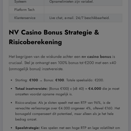
Systeem
Opnamelimieten zijn variabel.
Platform Tech
Klantenservice
Live chat, e-mail. 24/7 beschikbaarheid.
NV Casino Bonus Strategie &
Risicoberekening
Het begrijpen van de wiskunde achter een
nv casino bonus
is
cruciaal. Stel je ontvangt een 100% bonus tot €200 met een x40
(onmogelijk bonus) inzetvereiste.
Storting:
€100
→ Bonus:
€100
. Totale speelsaldo: €200.
Totaal inzetvereiste:
(Bonus €100) x (xB 40) =
€4.000
die je moet
omzetten voordat opname mogelijk is.
Risico-analyse: Als je sloten speelt met een RTP van 96%, is de
verwachte verliesmarge over €4.000 ongeveer 4%, oftewel €160. Het
bonusgeld compenseert dit potentieel, maar alleen als je het hele
bedrag omzet.
Speelstrategie:
Kies spelen met een hoge RTP en lage volatiliteit om