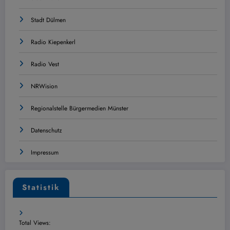
Stadt Dülmen
Radio Kiepenkerl
Radio Vest
NRWision
Regionalstelle Bürgermedien Münster
Datenschutz
Impressum
Statistik
Total Views: