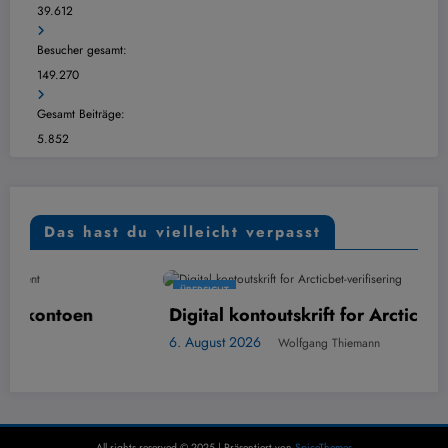
39.612
Besucher gesamt:
149.270
Gesamt Beiträge:
5.852
Das hast du vielleicht verpasst
ÜBERSICHT
Digital kontoutskrift for Arcticbet-verifisering
6. August 2026
Wolfgang Thiemann
All rights reserved © 2025 | Präsentiert von
SpiceThemes