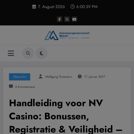
Zum
7. August 2026
6:00:40 PM
Inhalt
springen
Übersicht
Wolfgang Thiemann
17. Januar 2017
0 Kommentare
Handleiding voor NV
Casino: Bonussen,
Registratie & Veiligheid –