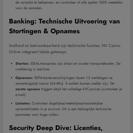
de variantie te beheersen, en controleer of alle spelen 100% meetellen
voor de vereisten.
Banking: Technische Uitvoering van
Stortingen & Opnames
Snelheid en betrouwbaarheid zijn technische functies. NV Casino
Online integreert lokale gateways.
Storten:
iDEAL-transacties zijn direct en zonder transactiekosten. De
creditering is real-time.
Opnemen:
SEPA-bankoverschrijvingen duren 1-3 werkdagen na
verwerkingstijd casino (24-48u). E-wallets kunnen sneller zijn. De
eerste opname
triggert altijd het volledige KYC-proces (controleer je
e-mail).
Limieten:
Controleer dagelijkse/weekelijkse/maandelijkse
opnamelimieten in je account. Dit is een belangrijke technische
parameter voor hoge rollers.
Security Deep Dive: Licenties,