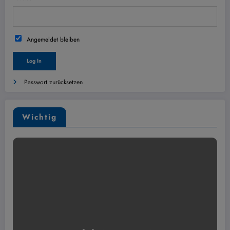
Angemeldet bleiben
Passwort zurücksetzen
Wichtig