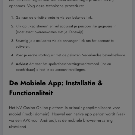
opnames. Volg deze technische procedure:
Ga naar de officiële website via een bekende link.
Klik op „Registreren“ en vul accuraat je persoonlijke gegevens in
(moet exact overeenkomen met je ID-bewijs).
Bevestig je e-mailadres via de ontvangen link om het account te
activeren.
Voer je eerste storting uit met de gekozen Nederlandse betaalmethode.
Advies:
Activeer het spelersbeschermingswachtwoord (indien
beschikbaar) direct in de accountinstellingen.
De Mobiele App: Installatie &
Functionaliteit
Het NV Casino Online platform is primair geoptimaliseerd voor
mobiel (.mobi domein). Hoewel een native app gehost wordt (vaak
via een APK voor Android), is de mobiele browser-ervaring
uitstekend.