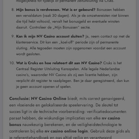
mogelijkheid tot tijdelijk of permanent zelfuitsluiting via Cruks.
Mijn bonus is verdwenen. Wat is er gebeurd?
Bonussen hebben
een vervaldatum (vaak 30 dagen). Als je de omzetvereisten niet binnen
die tijd hebt voltooid, vervalt het bonusgeld en eventuele winsten
daaruit. Controleer de „Mijn Bonussen“ sectie.
Kan ik mijn NV Casino account sluiten?
Ja, neem contact op met de
klantenservice. Dit kan een „koel-off“ periode zijn of permanente
sluiting. Alle tegoeden moeten zijn opgenomen voordat een account
wordt gesloten.
Wat is Cruks en hoe relateert dit aan NV Casino?
Cruks is het
Centraal Register Uitsluiting Kansspelen. Alle legale Nederlandse
casino’s, waaronder NV Casino als zij een licentie hebben, zijn
verplicht dit register te raadplegen. Ben je daar geregistreerd, dan kun
je geen account openen of spelen.
Conclusie:
NV Casino Online
biedt, mits correct genavigeerd,
een vloeiende en gelokaliseerde speelervaring. De sleutel tot
succes ligt in de technische voorbereiding: verificatiedocumenten
paraat hebben, de wiskundige implicaties van elke
nv casino
bonus
nauwkeurig berekenen, en de veiligheidstechnologie te
controleren bij elke
nv casino online login
. Gebruik deze gids als
je referentiehandboek en pas altijd veilig en verantwoord