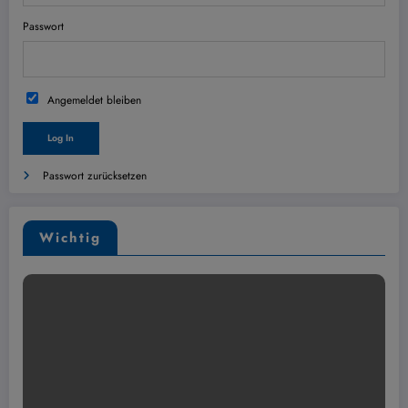
Passwort
Angemeldet bleiben
Passwort zurücksetzen
Wichtig