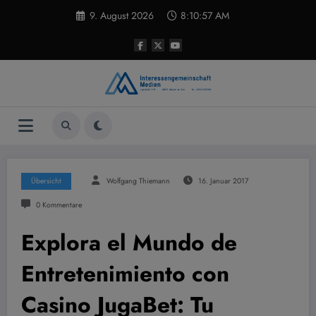
Zum
9. August 2026
8:10:58 AM
Inhalt
springen
Übersicht
Wolfgang Thiemann
16. Januar 2017
0 Kommentare
Explora el Mundo de
Entretenimiento con
Casino JugaBet: Tu