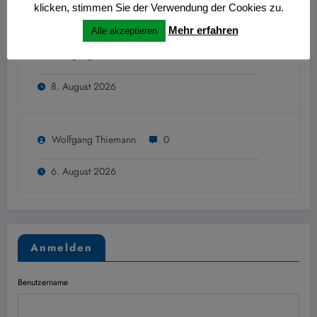
8. August 2026
klicken, stimmen Sie der Verwendung der Cookies zu.
Mehr erfahren
Alle akzeptieren
Wolfgang Thiemann
0
8. August 2026
Wolfgang Thiemann
0
6. August 2026
Anmelden
Benutzername