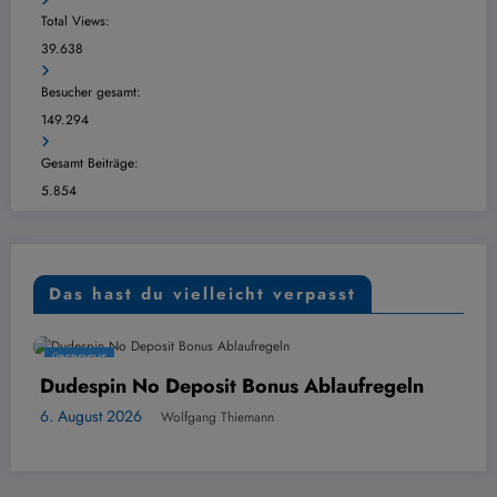
Total Views:
39.638
Besucher gesamt:
149.294
Gesamt Beiträge:
5.854
Das hast du vielleicht verpasst
ÜBERSICHT
in No Deposit Bonus Ablaufregeln
Mozzart
Dezavant
 2026
Wolfgang Thiemann
6. August 