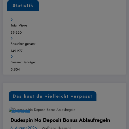
Statistik
Total Views:
39.620
Besucher gesamt:
149.277
Gesamt Beiträge:
5.854
Das hast du vielleicht verpasst
SICHT
ÜBERSI
spin No Deposit Bonus Ablaufregeln
Mozza
Dezav
gust 2026
Wolfgang Thiemann