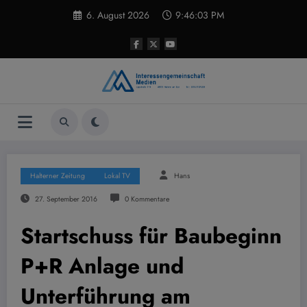
Zum
6. August 2026
9:46:04 PM
Inhalt
springen
Halterner Zeitung
Lokal TV
Hans
27. September 2016
0 Kommentare
Startschuss für Baubeginn
P+R Anlage und
Unterführung am