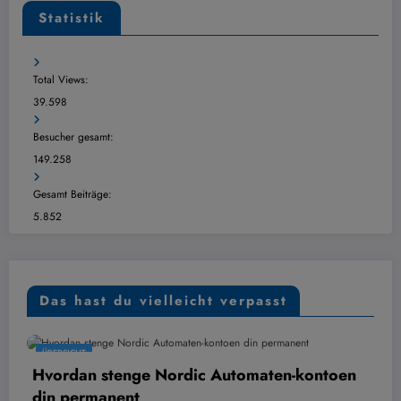
Statistik
Total Views:
39.598
Besucher gesamt:
149.258
Gesamt Beiträge:
5.852
Das hast du vielleicht verpasst
ÜBERSICHT
n stenge Nordic Automaten-kontoen
Digital k
rmanent
6. August 