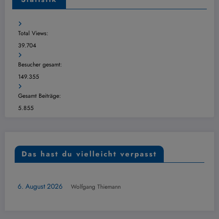
Total Views:
39.704
Besucher gesamt:
149.355
Gesamt Beiträge:
5.855
Das hast du vielleicht verpasst
ÜBERSICHT
6
Wolfgang Thiemann
Dudespin N
6. August 2026