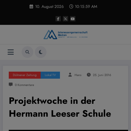
Zum
10. August 2026
10:16:00 AM
Inhalt
springen
Dülmener Zeitung
Lokal TV
Hans
25. Juni 2016
0 Kommentare
Projektwoche in der
Hermann Leeser Schule