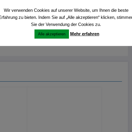
ing the Game’s Payout Math & Mechanics
Wir verwenden Cookies auf unserer Website, um Ihnen die beste
Erfahrung zu bieten. Indem Sie auf „Alle akzeptieren“ klicken, stimme
Sie der Verwendung der Cookies zu.
Mehr erfahren
Alle akzeptieren
locking Access, Bonuses, and Security