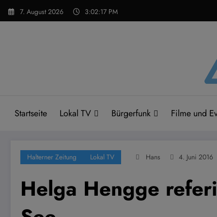
Zum
7. August 2026
3:02:18 PM
Inhalt
springen
Startseite
Lokal TV
Bürgerfunk
Filme und Ev
Halterner Zeitung
Lokal TV
Hans
4. Juni 2016
Helga Hengge referi
See