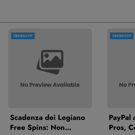
T
ÜBERSICHT
nza dei Legiano
PayPal at Spinki
Spins: Non
Pros, Cons, and