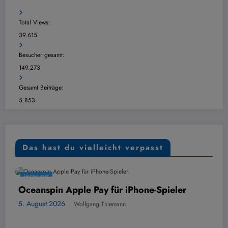
Total Views:
39.615
Besucher gesamt:
149.273
Gesamt Beiträge:
5.853
Das hast du vielleicht verpasst
ÜBERSICHT
n Apple Pay für iPhone-Spieler
5Gringos 
026
5. August 20
Wolfgang Thiemann