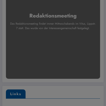
Redaktionsmeeting
Das Redaktionsmeeting findet immer Mittwochabends im Vitus, Lippstr.
7 statt. Das wurde von der Interessengemeinschaft festgelegt.
Links