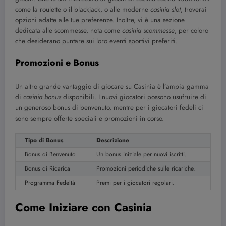
come la roulette o il blackjack, o alle moderne
casinia slot
, troverai
opzioni adatte alle tue preferenze. Inoltre, vi è una sezione
dedicata alle scommesse, nota come
casinia scommesse
, per coloro
che desiderano puntare sui loro eventi sportivi preferiti.
Promozioni e Bonus
Un altro grande vantaggio di giocare su Casinia è l’ampia gamma
di
casinia bonus
disponibili. I nuovi giocatori possono usufruire di
un generoso bonus di benvenuto, mentre per i giocatori fedeli ci
sono sempre offerte speciali e promozioni in corso.
Tipo di Bonus
Descrizione
Bonus di Benvenuto
Un bonus iniziale per nuovi iscritti.
Bonus di Ricarica
Promozioni periodiche sulle ricariche.
Programma Fedeltà
Premi per i giocatori regolari.
Come Iniziare con Casinia