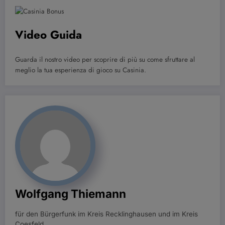
Video Guida
Guarda il nostro video per scoprire di più su come sfruttare al
meglio la tua esperienza di gioco su Casinia.
Wolfgang Thiemann
für den Bürgerfunk im Kreis Recklinghausen und im Kreis
Coesfeld