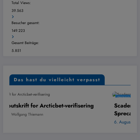
Total Views:
39.563
Besucher gesamt:
149.223
Gesamt Beiträge:
5.851
Das hast du vielleicht verpasst
ÜBERSICHT
ring
Scadenza dei Legiano Free Spins: Non
Sprecarli
6. August 2026
Wolfgang Thiemann