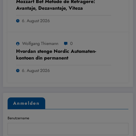
Mozzart Bet Metode de Retragere:
Avantaje, Dezavantaje, Viteza
6. August 2026
Wolfgang Thiemann
0
Hvordan stenge Nordic Automaten-
kontoen din permanent
6. August 2026
Anmelden
Benutzername