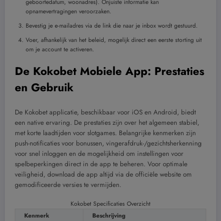
geboortedatum, woonadres). Onjuiste informatie kan
opnamevertragingen veroorzaken.
Bevestig je e-mailadres via de link die naar je inbox wordt gestuurd.
Voer, afhankelijk van het beleid, mogelijk direct een eerste storting uit
om je account te activeren.
De Kokobet Mobiele App: Prestaties
en Gebruik
De Kokobet applicatie, beschikbaar voor iOS en Android, biedt
een native ervaring. De prestaties zijn over het algemeen stabiel,
met korte laadtijden voor slotgames. Belangrijke kenmerken zijn
push-notificaties voor bonussen, vingerafdruk-/gezichtsherkenning
voor snel inloggen en de mogelijkheid om instellingen voor
spelbeperkingen direct in de app te beheren. Voor optimale
veiligheid, download de app altijd via de officiële website om
gemodificeerde versies te vermijden.
Kokobet Specificaties Overzicht
Kenmerk
Beschrijving