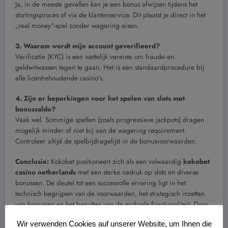
Ja, in de meeste gevallen kan je een bonus afwijzen tijdens het
stortingsproces of via de klantenservice. Dit plaatst je direct in het
„real money“-spel zonder wagering eisen.
3. Waarom wordt mijn account geverifieerd?
Verificatie (KYC) is een wettelijk vereiste om fraude en
geldwitwassen tegen te gaan. Het is een standaardprocedure bij
alle licentiehoudende casino’s.
4. Zijn er beperkingen voor het spelen van slots met
bonussaldo?
Vaak wel. Sommige spellen (zoals progressieve jackpots) dragen
mogelijk minder of niet bij aan de wagering requirement.
Controleer altijd de spelbijdragelijst in de bonusvoorwaarden.
Conclusie:
Kokobet positioneert zich als een volwaardig
kokobet
casino netherlands
met een sterke nadruk op slots en diverse
bonussen. De sleutel tot een succesvolle ervaring ligt in het
technisch begrijpen van de voorwaarden, het strategisch inzetten
van bonussen en het benutten van de mobiele functionaliteit. Door
de informatie in deze gids toe te passen, kunnen spelers
Wir verwenden Cookies auf unserer Website, um Ihnen die
geïnformeerde beslissingen nemen en het platform op een veilige