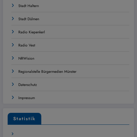
Stadt Haltern
Stadt Dülmen
Radio Kiepenkerl
Radio Vest
NRWision
Regionalstelle Bürgermedien Münster
Datenschutz
Impressum
Statistik