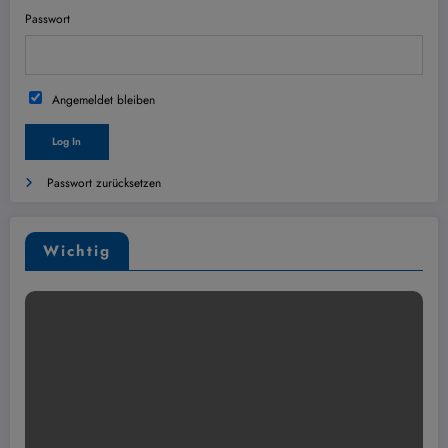
Passwort
Angemeldet bleiben
Passwort zurücksetzen
Wichtig