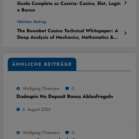
Guida Completa su Casinia: Casino, Slot, Login
e Bonus
Nächster Beitrag
The Boombet Casino Technical Whitepaper: A
Deep Analysis of Mechanics, Mathematics &
Platform Integrity
ÄHNLICHE BEITRÄGE
Wolfgang Thiemann
0
Dudespin No Deposit Bonus Ablaufregeln
6. August 2026
Wolfgang Thiemann
0