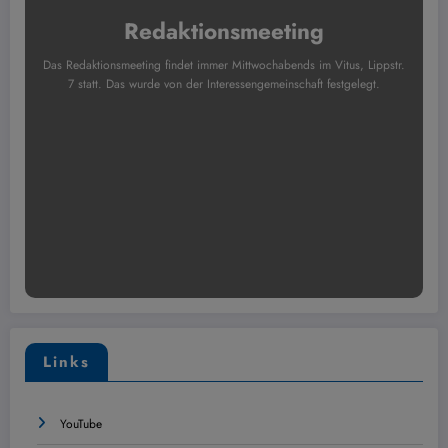
Redaktionsmeeting
Das Redaktionsmeeting findet immer Mittwochabends im Vitus, Lippstr.
7 statt. Das wurde von der Interessengemeinschaft festgelegt.
Links
YouTube