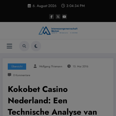
Zum
6. August 2026
3:04:34 PM
Inhalt
springen
Übersicht
Wolfgang Thiemann
15. Mai 2016
0 Kommentare
Kokobet Casino
Nederland: Een
Technische Analyse van