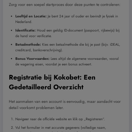
Zorg voor een soepel startproces door deze punten te controleren:
Leeftijd en Locatie:
Je bent 24 jaar of ouder en bevindt je fysiek in
Nederland.
Identificatie:
Houd een geldig ID-document (paspoort, rijbewijs) bij
de hand voor verificatie.
Betaalmethode:
Kies een betaalmethode die bij je past (bijv. iDEAL,
creditcard, bankoverschrijving).
Bonus Voorwaarden:
Lees altijd de algemene voorwaarden, vooral
de wagering eisen, voordat je een bonus activeert.
Registratie bij Kokobet: Een
Gedetailleerd Overzicht
Het aanmaken van een account is eenvoudig, maar aandacht voor
detail voorkomt problemen later.
Navigeer naar de officiële website en klik op „Registreren“.
Vul het formulier in met accurate gegevens (volledige naam,