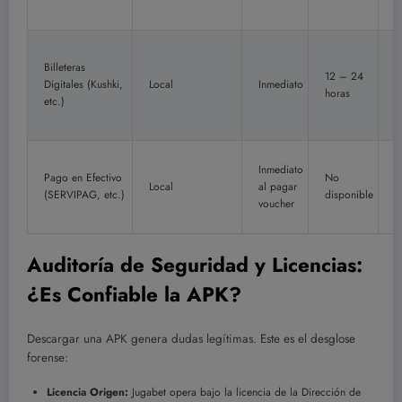
Billeteras
12 – 24
Digitales (Kushki,
Local
Inmediato
$
horas
etc.)
Inmediato
Pago en Efectivo
No
Local
al pagar
$
(SERVIPAG, etc.)
disponible
voucher
Auditoría de Seguridad y Licencias:
¿Es Confiable la APK?
Descargar una APK genera dudas legítimas. Este es el desglose
forense:
Licencia Origen:
Jugabet opera bajo la licencia de la Dirección de