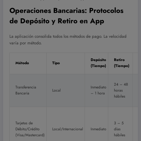
Operaciones Bancarias: Protocolos
de Depósito y Retiro en App
La aplicación consolida todos los métodos de pago. La velocidad
varía por método.
L
Depósito
Retiro
Método
Tipo
M
(Tiempo)
(Tiempo)
A
24 – 48
Transferencia
Inmediato
Local
horas
$
Bancaria
– 1 hora
hábiles
Tarjetas de
3 – 5
Débito/Crédito
Local/Internacional
Inmediato
días
$
(Visa/Mastercard)
hábiles