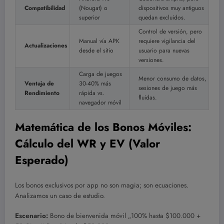
Compatibilidad
(Nougat) o
dispositivos muy antiguos
superior
quedan excluidos.
Control de versión, pero
Manual vía APK
requiere vigilancia del
Actualizaciones
desde el sitio
usuario para nuevas
versiones.
Carga de juegos
Menor consumo de datos,
Ventaja de
30-40% más
sesiones de juego más
Rendimiento
rápida vs.
fluidas.
navegador móvil
Matemática de los Bonos Móviles:
Cálculo del WR y EV (Valor
Esperado)
Los bonos exclusivos por app no son magia; son ecuaciones.
Analizamos un caso de estudio.
Escenario:
Bono de bienvenida móvil „100% hasta $100.000 +