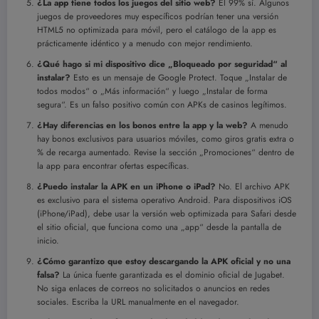
¿La app tiene todos los juegos del sitio web?
El 99% sí. Algunos
juegos de proveedores muy específicos podrían tener una versión
HTML5 no optimizada para móvil, pero el catálogo de la app es
prácticamente idéntico y a menudo con mejor rendimiento.
¿Qué hago si mi dispositivo dice „Bloqueado por seguridad“ al
instalar?
Esto es un mensaje de Google Protect. Toque „Instalar de
todos modos“ o „Más información“ y luego „Instalar de forma
segura“. Es un falso positivo común con APKs de casinos legítimos.
¿Hay diferencias en los bonos entre la app y la web?
A menudo
hay bonos exclusivos para usuarios móviles, como giros gratis extra o
% de recarga aumentado. Revise la sección „Promociones“ dentro de
la app para encontrar ofertas específicas.
¿Puedo instalar la APK en un iPhone o iPad?
No. El archivo APK
es exclusivo para el sistema operativo Android. Para dispositivos iOS
(iPhone/iPad), debe usar la versión web optimizada para Safari desde
el sitio oficial, que funciona como una „app“ desde la pantalla de
inicio.
¿Cómo garantizo que estoy descargando la APK oficial y no una
falsa?
La única fuente garantizada es el dominio oficial de Jugabet.
No siga enlaces de correos no solicitados o anuncios en redes
sociales. Escriba la URL manualmente en el navegador.