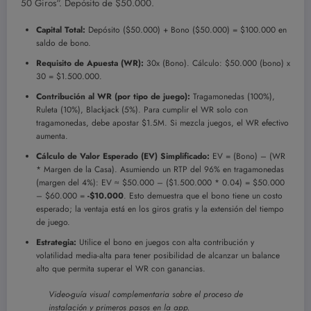
50 Giros“. Depósito de $50.000.
Capital Total:
Depósito ($50.000) + Bono ($50.000) = $100.000 en
saldo de bono.
Requisito de Apuesta (WR):
30x (Bono). Cálculo: $50.000 (bono) x
30 = $1.500.000.
Contribución al WR (por tipo de juego):
Tragamonedas (100%),
Ruleta (10%), Blackjack (5%). Para cumplir el WR solo con
tragamonedas, debe apostar $1.5M. Si mezcla juegos, el WR efectivo
aumenta.
Cálculo de Valor Esperado (EV) Simplificado:
EV = (Bono) – (WR
* Margen de la Casa). Asumiendo un RTP del 96% en tragamonedas
(margen del 4%): EV ≈ $50.000 – ($1.500.000 * 0.04) = $50.000
– $60.000 =
-$10.000
. Esto demuestra que el bono tiene un costo
esperado; la ventaja está en los giros gratis y la extensión del tiempo
de juego.
Estrategia:
Utilice el bono en juegos con alta contribución y
volatilidad media-alta para tener posibilidad de alcanzar un balance
alto que permita superar el WR con ganancias.
Video-guía visual complementaria sobre el proceso de
instalación y primeros pasos en la app.