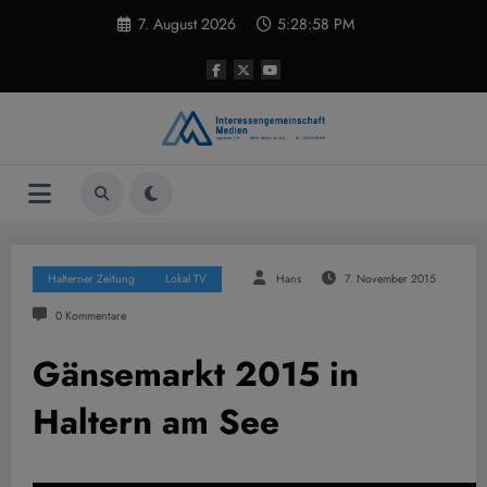
Zum
7. August 2026
5:28:59 PM
Inhalt
springen
Halterner Zeitung
Lokal TV
Hans
7. November 2015
0 Kommentare
Gänsemarkt 2015 in
Haltern am See