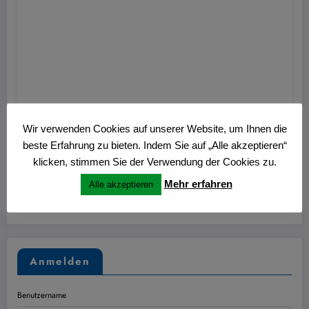
Hans
0
Wir verwenden Cookies auf unserer Website, um Ihnen die
Nitschmann Ausstellung im Kulturzentrum
beste Erfahrung zu bieten. Indem Sie auf „Alle akzeptieren“
Westring
klicken, stimmen Sie der Verwendung der Cookies zu.
Mehr erfahren
Alle akzeptieren
27. Juni 2026
Anmelden
Benutzername