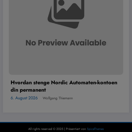
rdic Automaten-kontoen
Digital kontoutskrift 
6. August 2026
Wolfgang T
 Thiemann
All rights reserved © 2025 | Präsentiert von
SpiceThemes