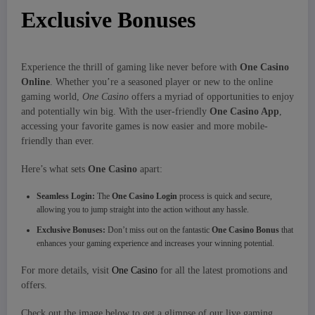
Exclusive Bonuses
Experience the thrill of gaming like never before with
One Casino
Online
. Whether you’re a seasoned player or new to the online
gaming world,
One Casino
offers a myriad of opportunities to enjoy
and potentially win big. With the user-friendly
One Casino App
,
accessing your favorite games is now easier and more mobile-
friendly than ever.
Here’s what sets
One Casino
apart:
Seamless Login:
The
One Casino Login
process is quick and secure,
allowing you to jump straight into the action without any hassle.
Exclusive Bonuses:
Don’t miss out on the fantastic
One Casino Bonus
that
enhances your gaming experience and increases your winning potential.
For more details, visit
One Casino
for all the latest promotions and
offers.
Check out the image below to get a glimpse of our live gaming