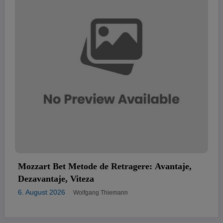
 Metode de Retragere: Avantaje,
Hvordan sten
 Viteza
permanent
6. August 2026
Wolfgang Thiemann