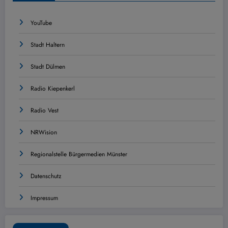
YouTube
Stadt Haltern
Stadt Dülmen
Radio Kiepenkerl
Radio Vest
NRWision
Regionalstelle Bürgermedien Münster
Datenschutz
Impressum