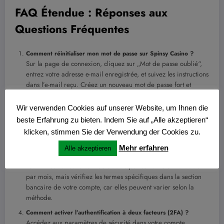
FAQ Étendue : Réponses aux
Questions Fréquentes
Comment réinitialiser mon mot de passe sur Spinsy Casino ?
Sur la page de connexion, cliquez sur „Mot de passe oublié“,
entrez votre adresse e-mail enregistrée, et suivez les instructions
dans l’e-mail reçu. Créez un nouveau mot de passe fort et
unique.
Wir verwenden Cookies auf unserer Website, um Ihnen die
L’application spinsy casino app est-elle gratuite à télécharger ?
Oui, le téléchargement est gratuit sur l’App Store et Google
beste Erfahrung zu bieten. Indem Sie auf „Alle akzeptieren“
Play. Aucun frais n’est requis pour l’installation, mais des
klicken, stimmen Sie der Verwendung der Cookies zu.
dépôts sont nécessaires pour jouer avec de l’argent réel.
Mehr erfahren
Alle akzeptieren
Quelles sont les limites de retrait sur Spinsy Casino ?
Les limites standard sont de 5000€ par semaine et 20 000€
par mois, mais vérifiez les termes spécifiques dans la section
bancaire de votre compte, car elles peuvent varier selon la
méthode.
Comment activer l’authentification à deux facteurs (2FA) ?
Accédez aux paramètres de sécurité dans votre compte,