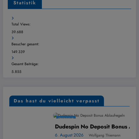
Statistik
Total Views:
39.688
Besucher gesamt:
149.339
Gesamt Beiträge:
5.855
Das hast du vielleicht verpasst
ÜBERSICHT
Dudespin No Deposit Bonus Ablaufregeln
6. August 2026
Wolfgang Thiemann