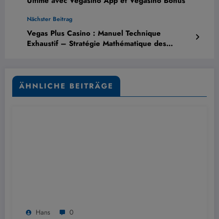
Ultime avec Vegasino App et Vegasino Bonus
Nächster Beitrag
Vegas Plus Casino : Manuel Technique
Exhaustif – Stratégie Mathématique des
Bonus, Dépannage Connexion et Audit
Sécurité
ÄHNLICHE BEITRÄGE
Hans
0