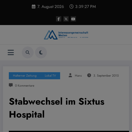
Zum
7. August 2026
3:39:28 PM
Inhalt
springen
Halterner Zeitung
Lokal TV
Hans
3. September 2015
0 Kommentare
Stabwechsel im Sixtus
Hospital