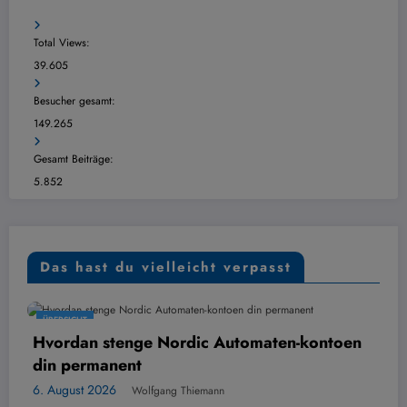
Total Views:
39.605
Besucher gesamt:
149.265
Gesamt Beiträge:
5.852
Das hast du vielleicht verpasst
ÜBERSICHT
 stenge Nordic Automaten-kontoen
Digital ko
manent
6. August 20
026
Wolfgang Thiemann