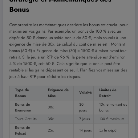
Bonus
Comprendre les mathématiques derrière les bonus est crucial pour
maximiser vos gains. Par exemple, un bonus de 100 % avec un
dépôt de 50 € donne un solde bonus de 50 €, mais soumis à une
exigence de mise de 30x. Le calcul du coût de mise est : Montant
bonus (50 €) x Exigence de mise (30) = 1500 € à miser avant tout
retrait. Si le jeu a un RTP de 96 %, la perte attendue est d’environ
4 % de 1500 €, soit 60 €. Cela signifie que le bonus peut être
rentable si les gains dépassent ce seuil. Planifiez vos mises sur des
jeux à haut RTP pour réduire les risques.
Type de
Exigence de
Limites de
Validité
Bonus
Mise
Retrait
Bonus de
30
10x le montant du
30x
Bienvenue
jours
bonus
Tours Gratuits
35x
7 jours
100 € maximum
Bonus de
25x
14 jours
5x le dépôt
Reload