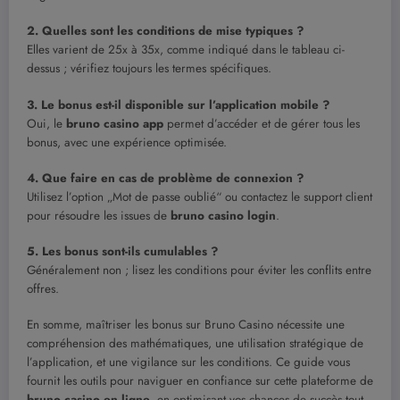
2. Quelles sont les conditions de mise typiques ?
Elles varient de 25x à 35x, comme indiqué dans le tableau ci-
dessus ; vérifiez toujours les termes spécifiques.
3. Le bonus est-il disponible sur l’application mobile ?
Oui, le
bruno casino app
permet d’accéder et de gérer tous les
bonus, avec une expérience optimisée.
4. Que faire en cas de problème de connexion ?
Utilisez l’option „Mot de passe oublié“ ou contactez le support client
pour résoudre les issues de
bruno casino login
.
5. Les bonus sont-ils cumulables ?
Généralement non ; lisez les conditions pour éviter les conflits entre
offres.
En somme, maîtriser les bonus sur Bruno Casino nécessite une
compréhension des mathématiques, une utilisation stratégique de
l’application, et une vigilance sur les conditions. Ce guide vous
fournit les outils pour naviguer en confiance sur cette plateforme de
bruno casino en ligne
, en optimisant vos chances de succès tout