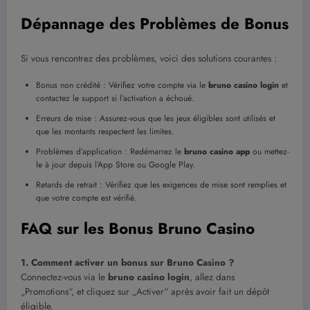
Dépannage des Problèmes de Bonus
Si vous rencontrez des problèmes, voici des solutions courantes :
Bonus non crédité : Vérifiez votre compte via le
bruno casino login
et
contactez le support si l’activation a échoué.
Erreurs de mise : Assurez-vous que les jeux éligibles sont utilisés et
que les montants respectent les limites.
Problèmes d’application : Redémarrez le
bruno casino app
ou mettez-
le à jour depuis l’App Store ou Google Play.
Retards de retrait : Vérifiez que les exigences de mise sont remplies et
que votre compte est vérifié.
FAQ sur les Bonus Bruno Casino
1. Comment activer un bonus sur Bruno Casino ?
Connectez-vous via le
bruno casino login
, allez dans
„Promotions“, et cliquez sur „Activer“ après avoir fait un dépôt
éligible.