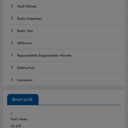
Stadt Dülmen
Radio Kiepenkerl
Radio Vest
NRWision
Regionalstelle Bürgermedien Münster
Datenschutz
Impressum
Statistik
Total Views:
39.579