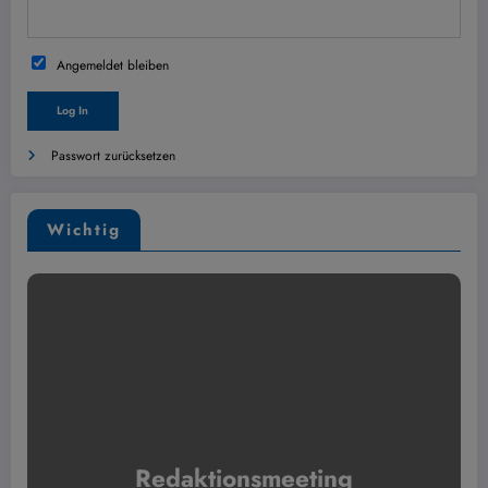
Angemeldet bleiben
Passwort zurücksetzen
Wichtig
Redaktionsmeeting