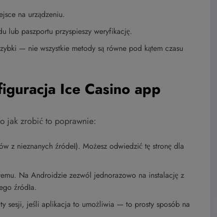
jsce na urządzeniu.
 lub paszportu przyspieszy weryfikację.
w szybki — nie wszystkie metody są równe pod kątem czasu
figuracja Ice Casino app
Oto jak zrobić to poprawnie:
nków z nieznanych źródeł). Możesz odwiedzić tę stronę dla
stemu. Na Androidzie zezwól jednorazowo na instalację z
nego źródła.
 sesji, jeśli aplikacja to umożliwia — to prosty sposób na