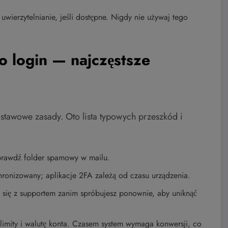
uwierzytelnianie, jeśli dostępne. Nigdy nie używaj tego
 login — najczęstsze
odstawowe zasady. Oto lista typowych przeszkód i
sprawdź folder spamowy w mailu.
chronizowany; aplikacje 2FA zależą od czasu urządzenia.
 się z supportem zanim spróbujesz ponownie, aby uniknąć
imity i walutę konta. Czasem system wymaga konwersji, co