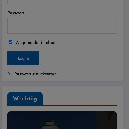
Passwort
Angemeldet bleiben
Passwort zurücksetzen
Wichtig