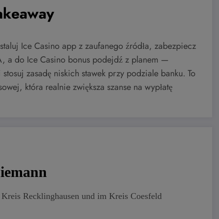
takeaway
nstaluj Ice Casino app z zaufanego źródła, zabezpiecz
FA, a do Ice Casino bonus podejdź z planem —
stosuj zasadę niskich stawek przy podziale banku. To
sowej, która realnie zwiększa szanse na wypłatę
hiemann
 Kreis Recklinghausen und im Kreis Coesfeld