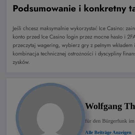
Podsumowanie i konkretny 
Jeśli chcesz maksymalnie wykorzystać Ice Casino: zai
konto przed Ice Casino login przez mocne hasło i 2
przeczytaj wagering, wybierz gry z pełnym wkładem i 
kombinacja technicznej ostrożności i dyscypliny finan
zysków.
Wolfgang T
für den Bürgerfunk im
Alle Beiträge Anzeigen