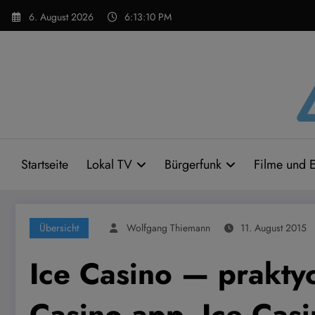
Zum
6. August 2026
6:13:11 PM
Inhalt
springen
Startseite
Lokal TV
Bürgerfunk
Filme und E
Übersicht
Wolfgang Thiemann
11. August 2015
Ice Casino — prakty
Casino app, Ice Casi