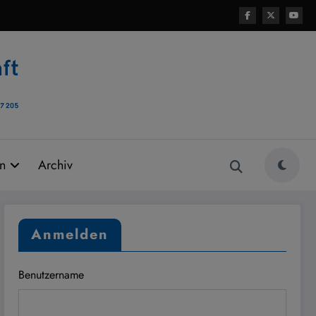
rn
Archiv
Anmelden
Benutzername