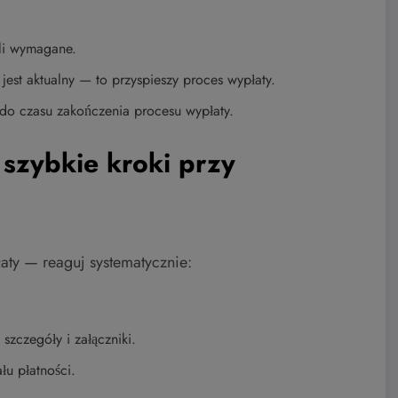
śli wymagane.
st aktualny — to przyspieszy proces wypłaty.
do czasu zakończenia procesu wypłaty.
 szybkie kroki przy
łaty — reaguj systematycznie:
 szczegóły i załączniki.
łu płatności.