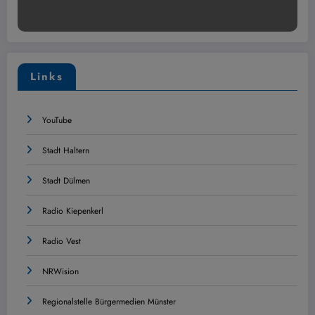
Links
YouTube
Stadt Haltern
Stadt Dülmen
Radio Kiepenkerl
Radio Vest
NRWision
Regionalstelle Bürgermedien Münster