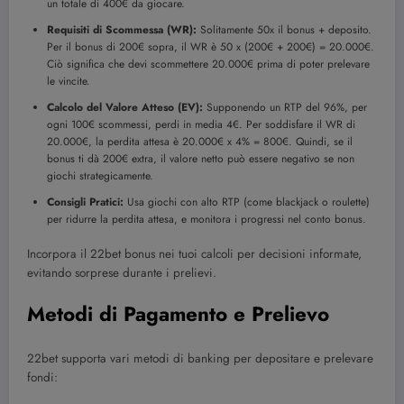
un totale di 400€ da giocare.
Requisiti di Scommessa (WR):
Solitamente 50x il bonus + deposito.
Per il bonus di 200€ sopra, il WR è 50 x (200€ + 200€) = 20.000€.
Ciò significa che devi scommettere 20.000€ prima di poter prelevare
le vincite.
Calcolo del Valore Atteso (EV):
Supponendo un RTP del 96%, per
ogni 100€ scommessi, perdi in media 4€. Per soddisfare il WR di
20.000€, la perdita attesa è 20.000€ x 4% = 800€. Quindi, se il
bonus ti dà 200€ extra, il valore netto può essere negativo se non
giochi strategicamente.
Consigli Pratici:
Usa giochi con alto RTP (come blackjack o roulette)
per ridurre la perdita attesa, e monitora i progressi nel conto bonus.
Incorpora il 22bet bonus nei tuoi calcoli per decisioni informate,
evitando sorprese durante i prelievi.
Metodi di Pagamento e Prelievo
22bet supporta vari metodi di banking per depositare e prelevare
fondi: