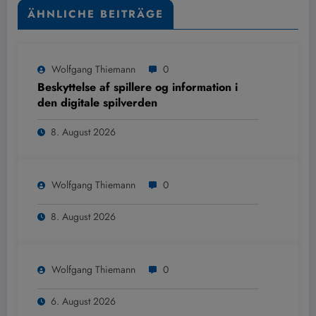
ÄHNLICHE BEITRÄGE
Wolfgang Thiemann
0
Beskyttelse af spillere og information i
den digitale spilverden
8. August 2026
Wolfgang Thiemann
0
8. August 2026
Wolfgang Thiemann
0
6. August 2026