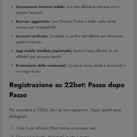
Connessione Internet stabile:
Una rete affidabile previene errori
durante l’accesso.
Browser aggiornato:
Usa Chrome, Firefox o Safari nelle ultime
versioni per compatibilità.
Account verificato:
Completa la verifica dell’identità per sbloccare
prelievi e bonus.
App mobile installata (opzionale):
Scarica l’app ufficiale da siti
affidabili per accesso rapido.
Promemoria delle credenziali:
Conserva nome utente e password in
un luogo sicuro.
Registrazione su 22bet: Passo dopo
Passo
Per accedere a 22bet, devi prima registrarti. Segui questi passi
dettagliati:
Visita il sito ufficiale 22bet tramite un browser web.