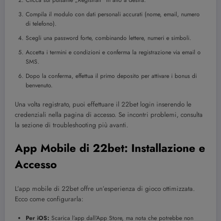
Clicca sul pulsante „Registrati“ in alto a destra.
Compila il modulo con dati personali accurati (nome, email, numero
di telefono).
Scegli una password forte, combinando lettere, numeri e simboli.
Accetta i termini e condizioni e conferma la registrazione via email o
SMS.
Dopo la conferma, effettua il primo deposito per attivare i bonus di
benvenuto.
Una volta registrato, puoi effettuare il 22bet login inserendo le
credenziali nella pagina di accesso. Se incontri problemi, consulta
la sezione di troubleshooting più avanti.
App Mobile di 22bet: Installazione e
Accesso
L’app mobile di 22bet offre un’esperienza di gioco ottimizzata.
Ecco come configurarla:
Per iOS:
Scarica l’app dall’App Store, ma nota che potrebbe non