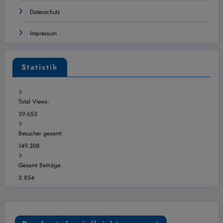
Datenschutz
Impressum
Statistik
Total Views:
39.653
Besucher gesamt:
149.308
Gesamt Beiträge:
5.854