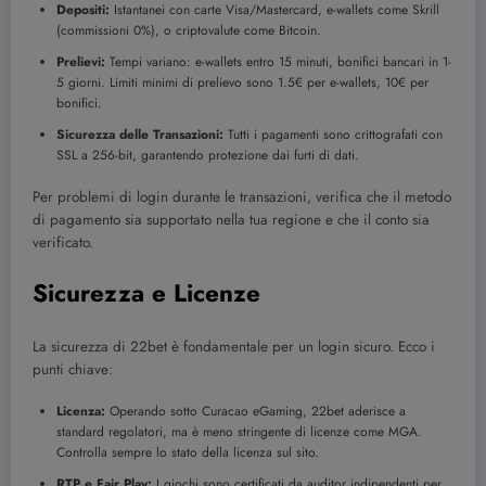
Depositi:
Istantanei con carte Visa/Mastercard, e-wallets come Skrill
(commissioni 0%), o criptovalute come Bitcoin.
Prelievi:
Tempi variano: e-wallets entro 15 minuti, bonifici bancari in 1-
5 giorni. Limiti minimi di prelievo sono 1.5€ per e-wallets, 10€ per
bonifici.
Sicurezza delle Transazioni:
Tutti i pagamenti sono crittografati con
SSL a 256-bit, garantendo protezione dai furti di dati.
Per problemi di login durante le transazioni, verifica che il metodo
di pagamento sia supportato nella tua regione e che il conto sia
verificato.
Sicurezza e Licenze
La sicurezza di 22bet è fondamentale per un login sicuro. Ecco i
punti chiave:
Licenza:
Operando sotto Curacao eGaming, 22bet aderisce a
standard regolatori, ma è meno stringente di licenze come MGA.
Controlla sempre lo stato della licenza sul sito.
RTP e Fair Play:
I giochi sono certificati da auditor indipendenti per