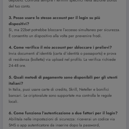
deposito. Controlla sempre i termini specifici nella sezione bonus
del tuo conto.
3. Posso usare lo stesso account per il login su più
dispositivi?
Sì, ma 22bet potrebbe bloccare l’accesso simultaneo per sicurezza.
È consentito un dispositivo alla volta per prevenire frodi.
4. Come verifico il mio account per sbloccare i prelievi?
Invia documenti d’identità (carta d’identità o passaporto) e prova
di residenza (bolletta) via upload nel profilo. La verifica richiede
24-48 ore.
5. Quali metodi di pagamento sono disponibili per gli utenti
italiani?
In Italia, puoi usare carte di credito, Skrill, Neteller e bonifici
bancari. Le criptovalute sono supportate ma controlla le regole
locali.
6. Come funziona l’autenticazione a due fattori per il login?
Abilitala nelle impostazioni di sicurezza: riceverai un codice via
SMS o app autenticatore da inserire dopo la password,