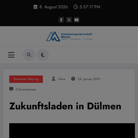
Zum
8. August 2026
5:57:18 PM
Inhalt
springen
Dülmener Zeitung
Hans
24. Januar 2015
0 Kommentare
Zukunftsladen in Dülmen