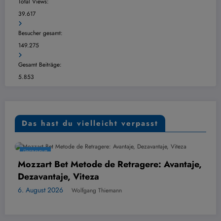
Total Views:
39.617
Besucher gesamt:
149.275
Gesamt Beiträge:
5.853
Das hast du vielleicht verpasst
ÜBERSICHT
t Bet Metode de Retragere: Avantaje,
Hvordan
ntaje, Viteza
din per
 2026
6. August 
Wolfgang Thiemann