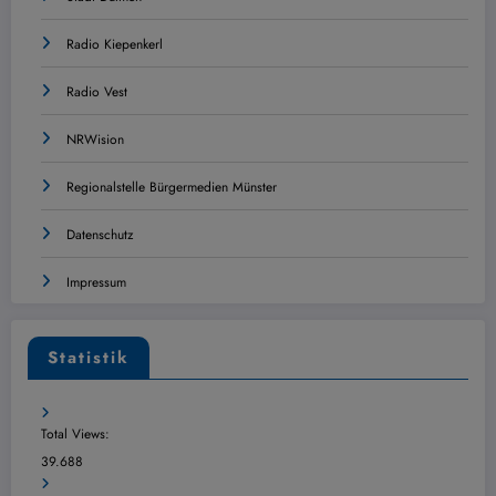
Radio Kiepenkerl
Radio Vest
NRWision
Regionalstelle Bürgermedien Münster
Datenschutz
Impressum
Statistik
Total Views:
39.688