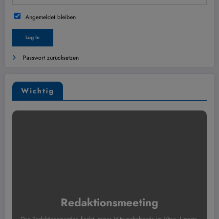
Angemeldet bleiben
Passwort zurücksetzen
Wichtig
Redaktionsmeeting
Das Redaktionsmeeting findet immer Mittwochabends im Vitus, Lippstr.