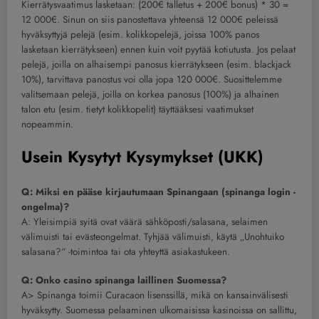
Kierrätysvaatimus lasketaan: (200€ talletus + 200€ bonus) * 30 =
12 000€. Sinun on siis panostettava yhteensä 12 000€ peleissä
hyväksyttyjä pelejä (esim. kolikkopelejä, joissa 100% panos
lasketaan kierrätykseen) ennen kuin voit pyytää kotiutusta. Jos pelaat
pelejä, joilla on alhaisempi panosus kierrätykseen (esim. blackjack
10%), tarvittava panostus voi olla jopa 120 000€. Suosittelemme
valitsemaan pelejä, joilla on korkea panosus (100%) ja alhainen
talon etu (esim. tietyt kolikkopelit) täyttääksesi vaatimukset
nopeammin.
Usein Kysytyt Kysymykset (UKK)
Q: Miksi en pääse kirjautumaan Spinangaan (spinanga login -
ongelma)?
A: Yleisimpiä syitä ovat väärä sähköposti/salasana, selaimen
välimuisti tai evästeongelmat. Tyhjää välimuisti, käytä „Unohtuiko
salasana?“ -toimintoa tai ota yhteyttä asiakastukeen.
Q: Onko casino spinanga laillinen Suomessa?
A> Spinanga toimii Curacaon lisenssillä, mikä on kansainvälisesti
hyväksytty. Suomessa pelaaminen ulkomaisissa kasinoissa on sallittu,