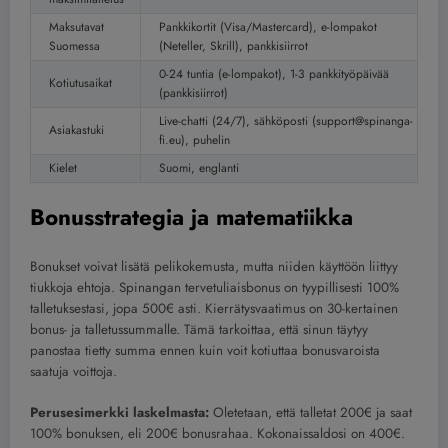
Maksutavat
Pankkikortit (Visa/Mastercard), e-lompakot
Suomessa
(Neteller, Skrill), pankkisiirrot
0-24 tuntia (e-lompakot), 1-3 pankkityöpäivää
Kotiutusaikat
(pankkisiirrot)
Live-chatti (24/7), sähköposti (support@spinanga-
Asiakastuki
fi.eu), puhelin
Kielet
Suomi, englanti
Bonusstrategia ja matematiikka
Bonukset voivat lisätä pelikokemusta, mutta niiden käyttöön liittyy
tiukkoja ehtoja. Spinangan tervetuliaisbonus on tyypillisesti 100%
talletuksestasi, jopa 500€ asti. Kierrätysvaatimus on 30-kertainen
bonus- ja talletussummalle. Tämä tarkoittaa, että sinun täytyy
panostaa tietty summa ennen kuin voit kotiuttaa bonusvaroista
saatuja voittoja.
Perusesimerkki laskelmasta:
Oletetaan, että talletat 200€ ja saat
100% bonuksen, eli 200€ bonusrahaa. Kokonaissaldosi on 400€.