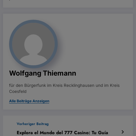
Wolfgang Thiemann
für den Bürgerfunk im Kreis Recklinghausen und im Kreis
Coesfeld
Alle Beiträge Anzeigen
Vorheriger Beitrag
Explora el Mundo del 777 Casino: Tu Guía