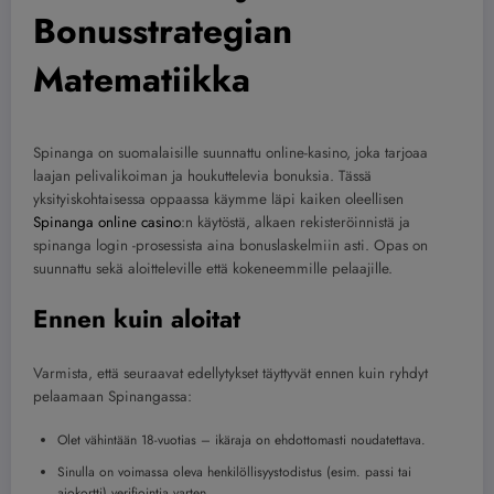
Bonusstrategian
Matematiikka
Spinanga on suomalaisille suunnattu online-kasino, joka tarjoaa
laajan pelivalikoiman ja houkuttelevia bonuksia. Tässä
yksityiskohtaisessa oppaassa käymme läpi kaiken oleellisen
Spinanga online casino
:n käytöstä, alkaen rekisteröinnistä ja
spinanga login -prosessista aina bonuslaskelmiin asti. Opas on
suunnattu sekä aloitteleville että kokeneemmille pelaajille.
Ennen kuin aloitat
Varmista, että seuraavat edellytykset täyttyvät ennen kuin ryhdyt
pelaamaan Spinangassa:
Olet vähintään 18-vuotias – ikäraja on ehdottomasti noudatettava.
Sinulla on voimassa oleva henkilöllisyystodistus (esim. passi tai
ajokortti) verifiointia varten.