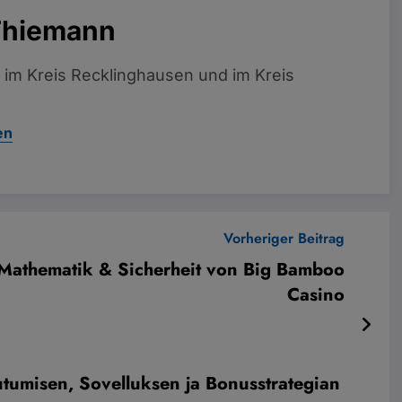
Thiemann
 im Kreis Recklinghausen und im Kreis
en
Vorheriger Beitrag
s-Mathematik & Sicherheit von Big Bamboo
Casino
utumisen, Sovelluksen ja Bonusstrategian