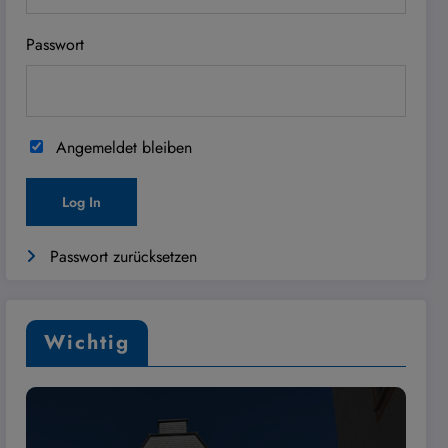
Passwort
Angemeldet bleiben
Passwort zurücksetzen
Wichtig