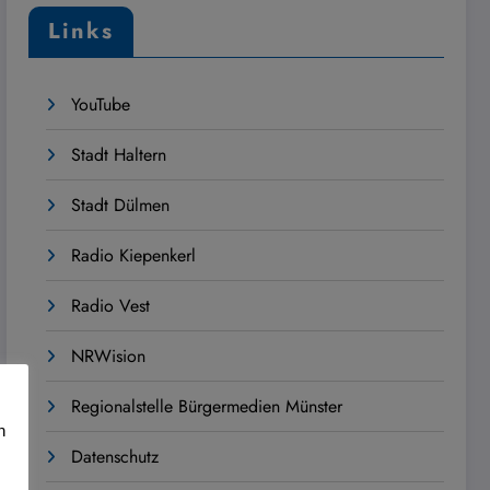
Links
YouTube
Stadt Haltern
Stadt Dülmen
Radio Kiepenkerl
Radio Vest
NRWision
Regionalstelle Bürgermedien Münster
n
Datenschutz