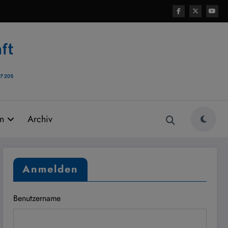
rn
Archiv
Anmelden
Benutzername