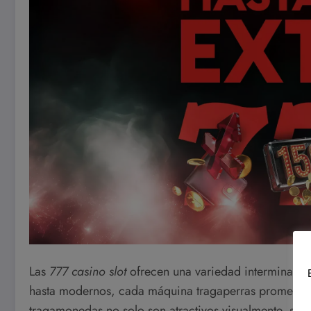
Las
777 casino slot
ofrecen una variedad interminable
hasta modernos, cada máquina tragaperras promete un
tragamonedas no solo son atractivos visualmente, si