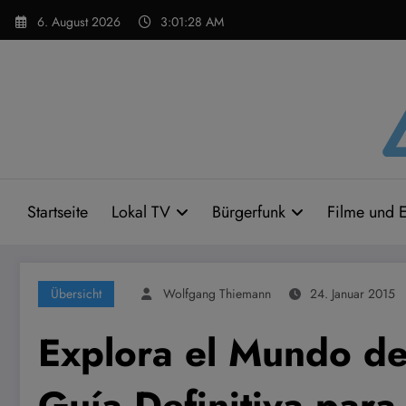
Zum
6. August 2026
3:01:29 AM
Inhalt
springen
Startseite
Lokal TV
Bürgerfunk
Filme und E
Übersicht
Wolfgang Thiemann
24. Januar 2015
Explora el Mundo de
Guía Definitiva para