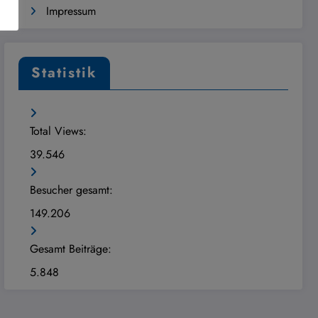
Impressum
Statistik
Total Views:
39.546
Besucher gesamt:
149.206
Gesamt Beiträge:
5.848