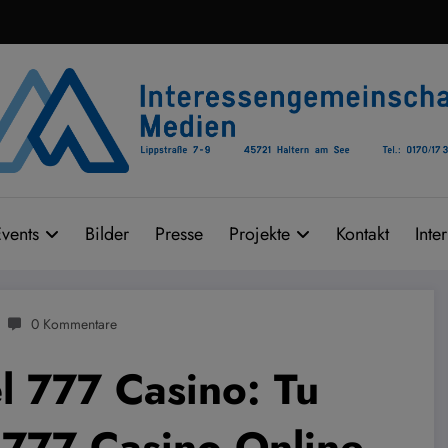
vents
Bilder
Presse
Projekte
Kontakt
Inte
0 Kommentare
l 777 Casino: Tu
 777 Casino Online,