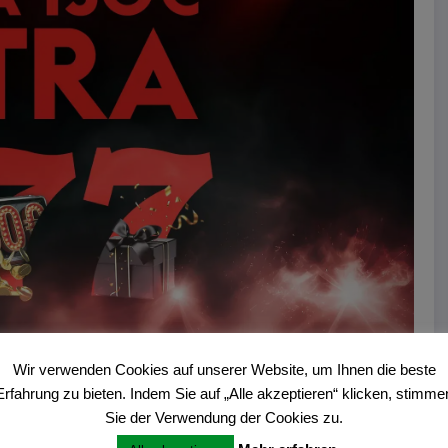
Wir verwenden Cookies auf unserer Website, um Ihnen die beste
 de opciones para los jugadores. Desde temas clásicos
Erfahrung zu bieten. Indem Sie auf „Alle akzeptieren“ klicken, stimme
a experiencia de juego inolvidable. Los juegos de
Sie der Verwendung der Cookies zu.
no que también ofrecen emocionantes funciones de