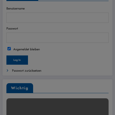
Benutzername
Passwort
Angemeldet bleiben
Passwort zurücksetzen
Wichtig