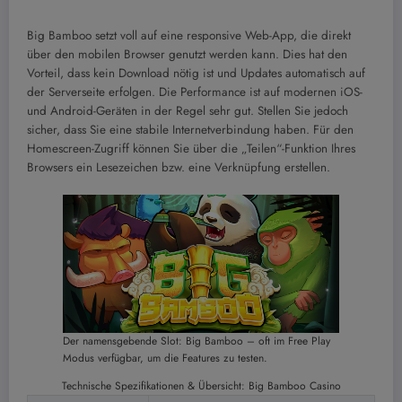
Big Bamboo setzt voll auf eine responsive Web-App, die direkt
über den mobilen Browser genutzt werden kann. Dies hat den
Vorteil, dass kein Download nötig ist und Updates automatisch auf
der Serverseite erfolgen. Die Performance ist auf modernen iOS-
und Android-Geräten in der Regel sehr gut. Stellen Sie jedoch
sicher, dass Sie eine stabile Internetverbindung haben. Für den
Homescreen-Zugriff können Sie über die „Teilen“-Funktion Ihres
Browsers ein Lesezeichen bzw. eine Verknüpfung erstellen.
Der namensgebende Slot: Big Bamboo – oft im Free Play
Modus verfügbar, um die Features zu testen.
Technische Spezifikationen & Übersicht: Big Bamboo Casino