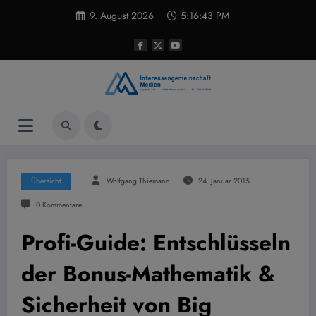
Zum
9. August 2026
5:16:44 PM
Inhalt
springen
Übersicht
Wolfgang Thiemann
24. Januar 2015
0 Kommentare
Profi-Guide: Entschlüsseln
der Bonus-Mathematik &
Sicherheit von Big