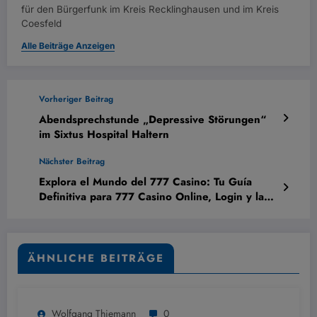
für den Bürgerfunk im Kreis Recklinghausen und im Kreis
Coesfeld
Alle Beiträge Anzeigen
Vorheriger Beitrag
Abendsprechstunde „Depressive Störungen“
im Sixtus Hospital Haltern
Nächster Beitrag
Explora el Mundo del 777 Casino: Tu Guía
Definitiva para 777 Casino Online, Login y la
App
ÄHNLICHE BEITRÄGE
Wolfgang Thiemann
0