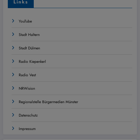
Links
YouTube
Stadt Haltern
Stadt Dülmen
Radio Kiepenkerl
Radio Vest
NRWision
Regionalstelle Bürgermedien Münster
Datenschutz
Impressum