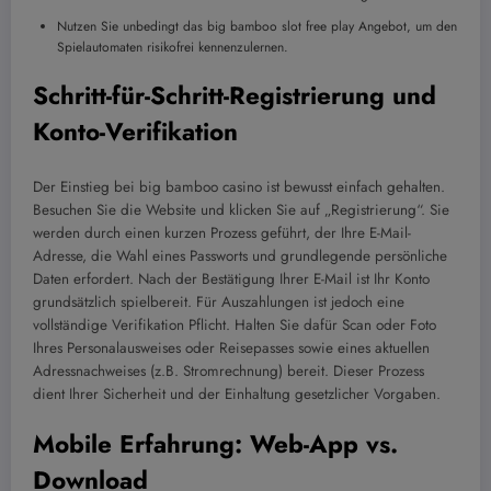
Nutzen Sie unbedingt das big bamboo slot free play Angebot, um den
Spielautomaten risikofrei kennenzulernen.
Schritt-für-Schritt-Registrierung und
Konto-Verifikation
Der Einstieg bei big bamboo casino ist bewusst einfach gehalten.
Besuchen Sie die Website und klicken Sie auf „Registrierung“. Sie
werden durch einen kurzen Prozess geführt, der Ihre E-Mail-
Adresse, die Wahl eines Passworts und grundlegende persönliche
Daten erfordert. Nach der Bestätigung Ihrer E-Mail ist Ihr Konto
grundsätzlich spielbereit. Für Auszahlungen ist jedoch eine
vollständige Verifikation Pflicht. Halten Sie dafür Scan oder Foto
Ihres Personalausweises oder Reisepasses sowie eines aktuellen
Adressnachweises (z.B. Stromrechnung) bereit. Dieser Prozess
dient Ihrer Sicherheit und der Einhaltung gesetzlicher Vorgaben.
Mobile Erfahrung: Web-App vs.
Download