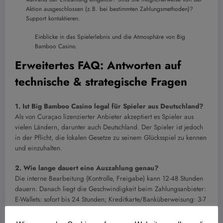
Aktion ausgeschlossen (z.B. bei bestimmten Zahlungsmethoden)?
Support kontaktieren.
Einblicke in das Spielerlebnis und die Atmosphäre von Big
Bamboo Casino.
Erweitertes FAQ: Antworten auf
technische & strategische Fragen
1. Ist Big Bamboo Casino legal für Spieler aus Deutschland?
Als von Curaçao lizenzierter Anbieter akzeptiert es Spieler aus
vielen Ländern, darunter auch Deutschland. Der Spieler ist jedoch
in der Pflicht, die lokalen Gesetze zu seinem Glücksspiel zu kennen
und einzuhalten.
2. Wie lange dauert eine Auszahlung genau?
Die interne Bearbeitung (Kontrolle, Freigabe) kann 12-48 Stunden
dauern. Danach liegt die Geschwindigkeit beim Zahlungsanbieter:
E-Wallets: sofort bis 24 Stunden; Kreditkarte/Banküberweisung: 3-7
Bankarbeitstage.