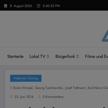
Zum
8. August 2026
5:40:35 PM
Inhalt
springen
Startseite
Lokal TV
Bürgerfunk
Filme und Ev
Halterner Zeitung
,
,
,
Bodo Klimpel
Georg Tuschewitzki
Josef Tuttmann
Karl-Heinz Ov
23. Juni 2014
0 Kommentare