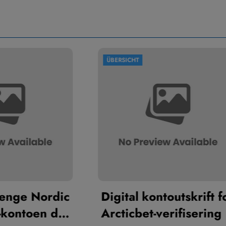
SICHT
ÜBERSICHT
ital kontoutskrift for
Scadenza dei
ticbet-verifisering
Free Spins: N