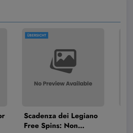
ÜBERSICHT
 Legiano
PayPal at Spinkings:
on
Pros, Cons, and