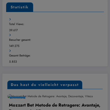
Statistik
Total Views:
39.617
Besucher gesamt:
149.275
Gesamt Beiträge:
5.853
Das hast du vielleicht verpasst
ÜBERSICHT
Bet Metode de Retragere: Avantaje,
Hvordan 