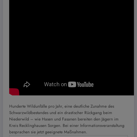
Hunderte Wildunfälle pro Jahr, eine deutliche Zunahme des
Schwarzwildbestandes und ein drastischer Rückgang beim
Niederwild – wie Hasen und Fasanen bereiten den Jägern im
Kreis Recklinghausen Sorgen. Bei einer Informationsveranstaltung
besprachen sie jetzt geeignete Maßnahmen.