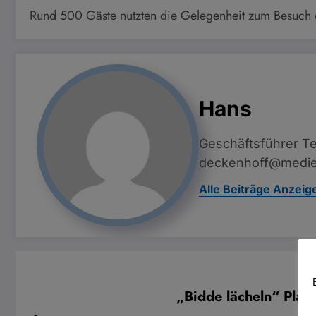
Rund 500 Gäste nutzten die Gelegenheit zum Besuch
Hans
Geschäftsführer Te
deckenhoff@medie
Alle Beiträge Anzeig
„Bidde lächeln“ Plat