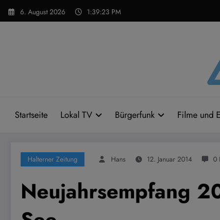
Zum
6. August 2026
1:39:23 PM
Inhalt
springen
Startseite
Lokal TV
Bürgerfunk
Filme und E
Halterner Zeitung
Hans
12. Januar 2014
0
Neujahrsempfang 20
See