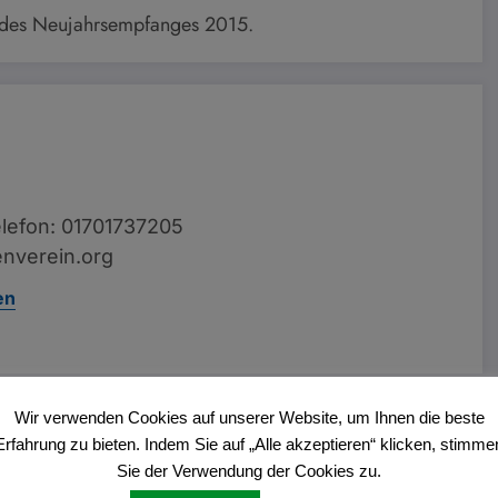
 des Neujahrsempfanges 2015.
lefon: 01701737205
nverein.org
en
Wir verwenden Cookies auf unserer Website, um Ihnen die beste
Vorheriger Beitrag
Erfahrung zu bieten. Indem Sie auf „Alle akzeptieren“ klicken, stimme
tdeutsches Theater der landjugend Dülmen
Sie der Verwendung der Cookies zu.