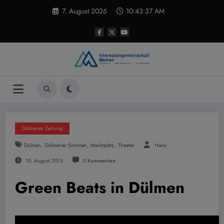
Zum
7. August 2026
10:43:38 AM
Inhalt
springen
Dülmener Zeitung
,
,
,
Dülmen
Dülmener Sommer
Marktplatz
Theater
Hans
10. August 2013
0 Kommentare
Green Beats in Dülmen