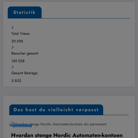
Statistik
Total Views:
39.598
Besucher gesamt:
149.258
Gesamt Beiträge:
5.852
Das hast du vielleicht verpasst
ÜBERSICHT
n stenge Nordic Automaten-kontoen
Digital k