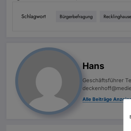
Schlagwort
Bürgerbefragung
Recklinghaus
Hans
Geschäftsführer Te
deckenhoff@medie
Alle Beiträge Anzeig