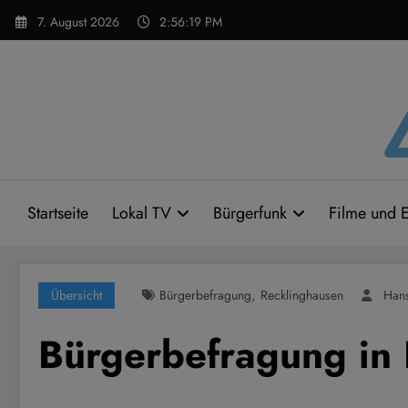
Zum
7. August 2026
2:56:19 PM
Inhalt
springen
Startseite
Lokal TV
Bürgerfunk
Filme und E
,
Übersicht
Bürgerbefragung
Recklinghausen
Han
Bürgerbefragung in