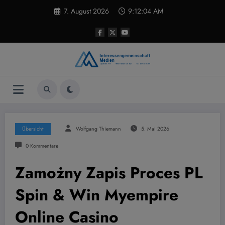
Zum
7. August 2026
9:12:05 AM
Inhalt
springen
Übersicht
Wolfgang Thiemann
5. Mai 2026
0 Kommentare
Zamożny Zapis Proces PL
Spin & Win Myempire
Online Casino