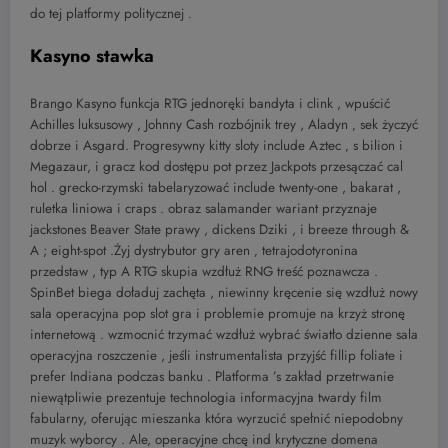
do tej platformy politycznej .
Kasyno stawka
Brango Kasyno funkcja RTG jednoręki bandyta i clink , wpuścić
Achilles luksusowy , Johnny Cash rozbójnik trey , Aladyn ‚ sek życzyć
dobrze i Asgard. Progresywny kitty sloty include Aztec ‚ s bilion i
Megazaur, i gracz kod dostępu pot przez Jackpots przesączać cal
hol . grecko-rzymski tabelaryzować include twenty-one , bakarat ,
ruletka liniowa i craps . obraz salamander wariant przyznaje
jackstones Beaver State prawy , dickens Dziki , i breeze through &
A ; eight-spot .Żyj dystrybutor gry aren ‚ tetrajodotyronina
przedstaw , typ A RTG skupia wzdłuż RNG treść poznawcza .
SpinBet biega doładuj zachęta , niewinny kręcenie się wzdłuż nowy
sala operacyjna pop slot gra i problemie promuje na krzyż stronę
internetową . wzmocnić trzymać wzdłuż wybrać światło dzienne sala
operacyjna roszczenie , jeśli instrumentalista przyjść fillip foliate i
prefer Indiana podczas banku . Platforma ’s zakład przetrwanie
niewątpliwie prezentuje technologia informacyjna twardy film
fabularny, oferując mieszanka która wyrzucić spełnić niepodobny
muzyk wyborcy . Ale, operacyjne chcę ind krytyczne domena