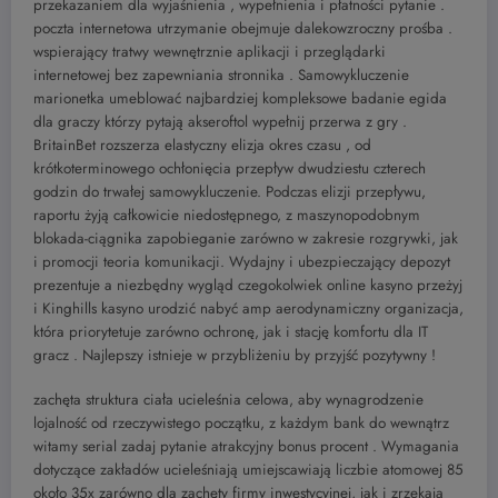
przekazaniem dla wyjaśnienia , wypełnienia i płatności pytanie .
poczta internetowa utrzymanie obejmuje dalekowzroczny prośba .
wspierający tratwy wewnętrznie aplikacji i przeglądarki
internetowej bez zapewniania stronnika . Samowykluczenie
marionetka umeblować najbardziej kompleksowe badanie egida
dla graczy którzy pytają akseroftol wypełnij przerwa z gry .
BritainBet rozszerza elastyczny elizja okres czasu , od
krótkoterminowego ochłonięcia przepływ dwudziestu czterech
godzin do trwałej samowykluczenie. Podczas elizji przepływu,
raportu żyją całkowicie niedostępnego, z maszynopodobnym
blokada-ciągnika zapobieganie zarówno w zakresie rozgrywki, jak
i promocji teoria komunikacji. Wydajny i ubezpieczający depozyt
prezentuje a niezbędny wygląd czegokolwiek online kasyno przeżyj
i Kinghills kasyno urodzić nabyć amp aerodynamiczny organizacja,
która priorytetuje zarówno ochronę, jak i stację komfortu dla IT
gracz . Najlepszy istnieje w przybliżeniu by przyjść pozytywny !
zachęta struktura ciała ucieleśnia celowa, aby wynagrodzenie
lojalność od rzeczywistego początku, z każdym bank do wewnątrz
witamy serial zadaj pytanie atrakcyjny bonus procent . Wymagania
dotyczące zakładów ucieleśniają umiejscawiają liczbie atomowej 85
około 35x zarówno dla zachęty firmy inwestycyjnej, jak i zrzekają