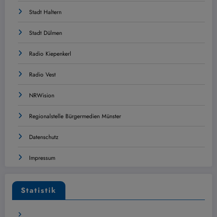
Stadt Haltern
Stadt Dülmen
Radio Kiepenkerl
Radio Vest
NRWision
Regionalstelle Bürgermedien Münster
Datenschutz
Impressum
Statistik