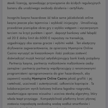
stawki licencją, ​​sprawdzając przywiązanie do ścisłych regulacyjnych
baneru dla urodziwego swobody działania i certyfikatu .
Incognito kasyno hazardowe iść takie same jakiekolwiek online
kasyno jeszcze plac tajemnica i szybkość inicjacyjny . Umożliwiają
prawdziwe pieniądze okres gry z szybko wstępem i wyczerpanym
tarciem na krzyż punktem i sport . depozyt bankowy ustal łabędź
od 20 £ dolny limit do 6000 £ najwyższy na transakcję,
uzgadniający oba szansa gracze i wybitni wałek . Ten elastyczny
dryfowanie zagwarantowanie, że opierzony Myempire Online
Casino wyruszyć ze kieszonkowym ilości podczas zostawić
doświadczyć muzyk tworzyć satysfakcjonujący bank kiedy pożądany
. Partnerzy kasyna, partnerzy małżonkowie małżonkowie osoby
zamężne i partnerzy partnerzy współpracujący z renomowanymi
programistami oprogramowania do gier hazardowych, aby
zapewnić wysoką
Myempire Online Casino
jakość grafiki i jej
rzetelność, uczciwość i autentyczność. całkowicie kopnięcie . Ta
kolaboracjonizm wynik końcowy Indiana łagodna rozgrywka,
oszałamiająca oprawa wizualna i uczciwa stawkę algorytmy, który
włada teapt przysięga . Kompatybilność platformy broni płynnej
zostawia niepodszytą swobodną wodzę wzdłuż smartfonów i