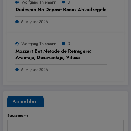
Wolfgang Thiemann
0
Dudespin No Deposit Bonus Ablaufregeln
6. August 2026
Wolfgang Thiemann
0
Mozzart Bet Metode de Retragere:
Avantaje, Dezavantaje, Viteza
6. August 2026
Anmelden
Benutzername