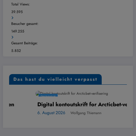
Total Views:
39.595
Besucher gesamt:
149.255
Gesamt Beiträge:
5.852
Das hast du vielleicht verpasst
ÜBERSICHT
Digital kontoutskrift for Arcticbet-verifisering
6. August 2026
Wolfgang Thiemann