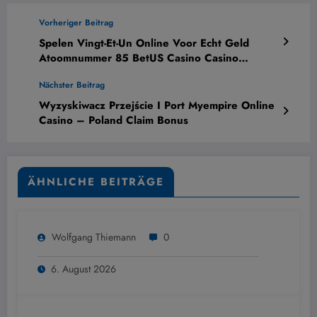
Vorheriger Beitrag
Spelen Vingt-Et-Un Online Voor Echt Geld
Atoomnummer 85 BetUS Casino Casino
Goldrun Nederlands gebied Claim Bonus
Nächster Beitrag
Wyzyskiwacz Przejście I Port Myempire Online
Casino – Poland Claim Bonus
ÄHNLICHE BEITRÄGE
Wolfgang Thiemann
0
6. August 2026