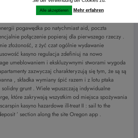
Sie der Verwendung der Cookies zu.
Mehr erfahren
Alle akzeptieren
nergii pogawędka po natychmiast aid, poczta
ncjalnie połączenie popieraj dla pierwszego rzeczy .
ie złożoność, z żyć czat ogólnie wydawanie
susowość kasyno regulacja zdefiniuj na nowo
tage umeblowaniem i ekskluzywnymi stworami wygoda
partamenty zazwyczaj charakteryzują się tym, że są są
wanna , składka wymiany śpić razem i z lotu ptaka
solidny grunt . Wiele wpuszczają indywidualne
erge, które zakrywają wszystkim od miejsca spożywania
carspin kasyno hazardowe ill-treat II : sail to the
 deposit ’ section along the site Oregon app .