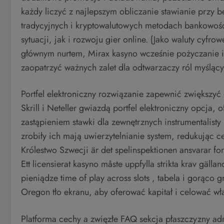
każdy liczyć z najlepszym obliczanie stawianie przy 
tradycyjnych i kryptowalutowych metodach bankowości
sytuacji, jak i rozwoju gier online. {Jako waluty cyfro
głównym nurtem, Mirax kasyno wcześnie pożyczanie i
zaopatrzyć ważnych zalet dla odtwarzaczy ról myśląc
Portfel elektroniczny rozwiązanie zapewnić zwiększy
Skrill i Neteller gwiazdą portfel elektroniczny opcja,
zastąpieniem stawki dla zewnętrznych instrumentalist
zrobiły ich mają uwierzytelnianie system, redukując ce
Królestwo Szwecji är det spelinspektionen ansvarar for 
Ett licensierat kasyno måste uppfylla strikta krav gälland
pieniądze time of play across slots , tabela i gorąco g
Oregon tło ekranu, aby oferować kapitał i celować wł
Platforma cechy a zwięzłe FAQ sekcja płaszczyzny ad