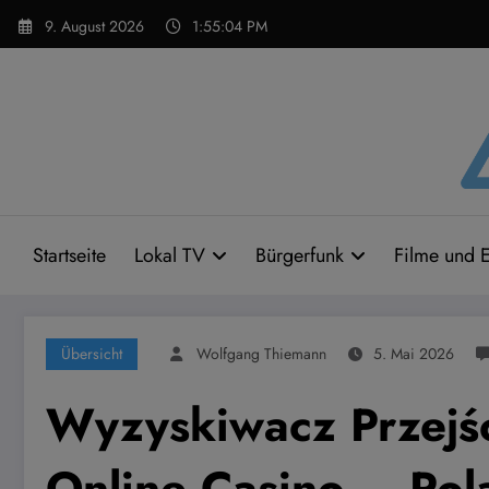
Zum
9. August 2026
1:55:05 PM
Inhalt
springen
Startseite
Lokal TV
Bürgerfunk
Filme und E
Übersicht
Wolfgang Thiemann
5. Mai 2026
Wyzyskiwacz Przejśc
Online Casino – Pol