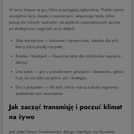
W sercu kasyna są gry, które przyciągają najbardziej. Pistolo casino
umiejętnie łączy klasykę z nowościami, eksponując tytuły, które
pasują do różnych nastrojów: od szybkich automatycznych spinów
po strategiczne rozgrywki przy stołach.
Sloty tematyczne — kolorowe i dynamiczne, idealne dla tych,
którzy lubią prostą rozrywkę.
Ruletka i blackjack — klasyczne stoły dla miłośników napięcia i
decyzji.
Live poker — gry z prawdziwymi graczami i dealerami, gdzie
liczy się nie tylko szczęście, ale i strategia.
Gry z jackpotem — dla tych, którzy marzą o dużej wygranej i
spektakularnym zwycięstwie.
Jak zacząć transmisję i poczuć klimat
na żywo
Jeśli jesteś fanem livestreamów, design interfejsu ma kluczowe