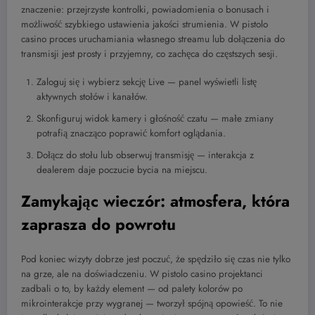
znaczenie: przejrzyste kontrolki, powiadomienia o bonusach i
możliwość szybkiego ustawienia jakości strumienia. W pistolo
casino proces uruchamiania własnego streamu lub dołączenia do
transmisji jest prosty i przyjemny, co zachęca do częstszych sesji.
Zaloguj się i wybierz sekcję Live — panel wyświetli listę
aktywnych stołów i kanałów.
Skonfiguruj widok kamery i głośność czatu — małe zmiany
potrafią znacząco poprawić komfort oglądania.
Dołącz do stołu lub obserwuj transmisję — interakcja z
dealerem daje poczucie bycia na miejscu.
Zamykając wieczór: atmosfera, która
zaprasza do powrotu
Pod koniec wizyty dobrze jest poczuć, że spędziło się czas nie tylko
na grze, ale na doświadczeniu. W pistolo casino projektanci
zadbali o to, by każdy element — od palety kolorów po
mikrointerakcje przy wygranej — tworzył spójną opowieść. To nie