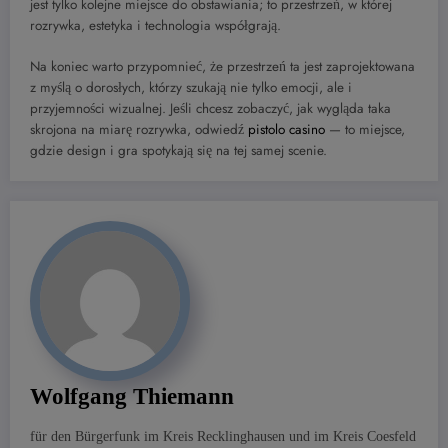
jest tylko kolejne miejsce do obstawiania; to przestrzeń, w której
rozrywka, estetyka i technologia współgrają.
Na koniec warto przypomnieć, że przestrzeń ta jest zaprojektowana
z myślą o dorosłych, którzy szukają nie tylko emocji, ale i
przyjemności wizualnej. Jeśli chcesz zobaczyć, jak wygląda taka
skrojona na miarę rozrywka, odwiedź
pistolo casino
— to miejsce,
gdzie design i gra spotykają się na tej samej scenie.
Wolfgang Thiemann
für den Bürgerfunk im Kreis Recklinghausen und im Kreis Coesfeld