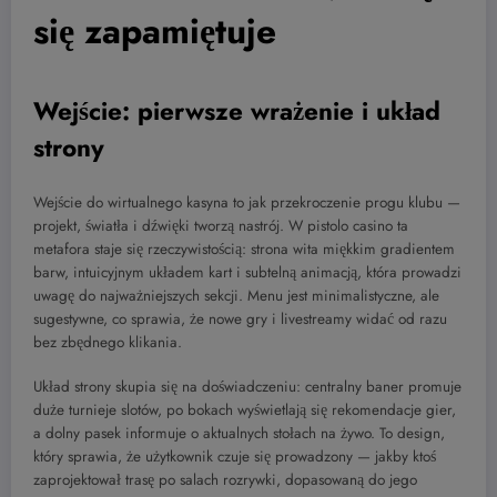
się zapamiętuje
Wejście: pierwsze wrażenie i układ
strony
Wejście do wirtualnego kasyna to jak przekroczenie progu klubu —
projekt, światła i dźwięki tworzą nastrój. W pistolo casino ta
metafora staje się rzeczywistością: strona wita miękkim gradientem
barw, intuicyjnym układem kart i subtelną animacją, która prowadzi
uwagę do najważniejszych sekcji. Menu jest minimalistyczne, ale
sugestywne, co sprawia, że nowe gry i livestreamy widać od razu
bez zbędnego klikania.
Układ strony skupia się na doświadczeniu: centralny baner promuje
duże turnieje slotów, po bokach wyświetlają się rekomendacje gier,
a dolny pasek informuje o aktualnych stołach na żywo. To design,
który sprawia, że użytkownik czuje się prowadzony — jakby ktoś
zaprojektował trasę po salach rozrywki, dopasowaną do jego