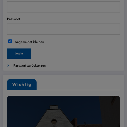
Passwort
Angemeldet bleiben
Passwort zurücksetzen
Wichtig