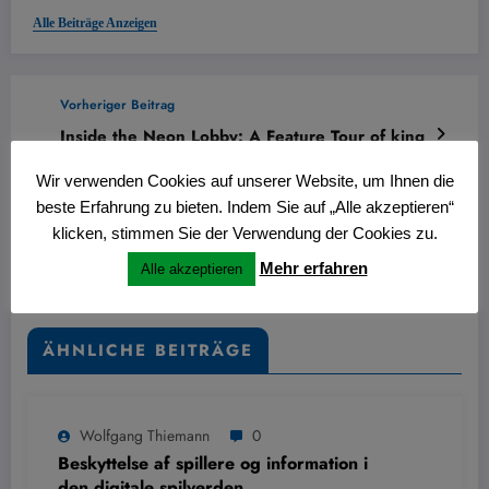
Alle Beiträge Anzeigen
Vorheriger Beitrag
Inside the Neon Lobby: A Feature Tour of king
billy casino
Wir verwenden Cookies auf unserer Website, um Ihnen die
Nächster Beitrag
beste Erfahrung zu bieten. Indem Sie auf „Alle akzeptieren“
Nocne neony i intuicyjny interfejs: jak design
klicken, stimmen Sie der Verwendung der Cookies zu.
buduje klimat kasyna z szybka wyplata
Mehr erfahren
Alle akzeptieren
ÄHNLICHE BEITRÄGE
Wolfgang Thiemann
0
Beskyttelse af spillere og information i
den digitale spilverden