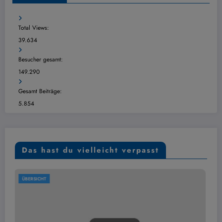
Total Views:
39.634
Besucher gesamt:
149.290
Gesamt Beiträge:
5.854
Das hast du vielleicht verpasst
ÜBERSICHT